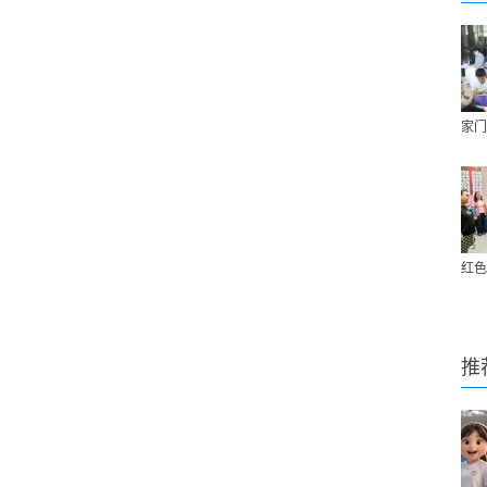
家门
红色
推