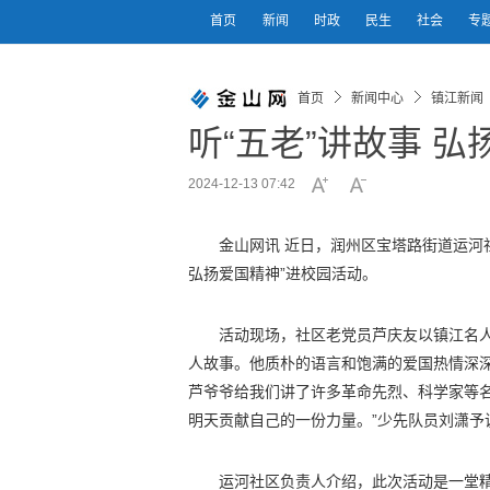
首页
新闻
时政
民生
社会
专
首页
新闻中心
镇江新闻
听“五老”讲故事 
2024-12-13 07:42
金山网讯 近日，润州区宝塔路街道运河
弘扬爱国精神”进校园活动。
活动现场，社区老党员芦庆友以镇江名
人故事。他质朴的语言和饱满的爱国热情深
芦爷爷给我们讲了许多革命先烈、科学家等
明天贡献自己的一份力量。”少先队员刘潇予
运河社区负责人介绍，此次活动是一堂