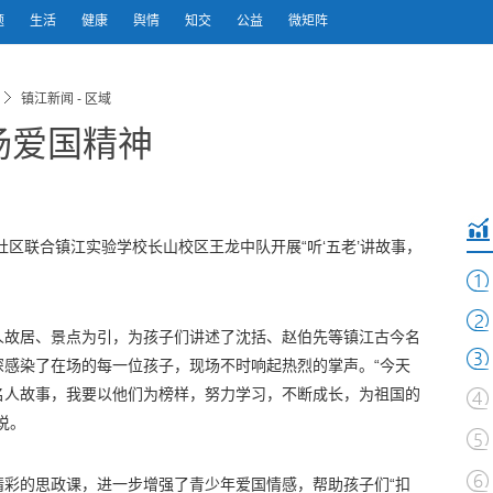
题
生活
健康
舆情
知交
公益
微矩阵
镇江新闻 - 区域
弘扬爱国精神
社区联合镇江实验学校长山校区王龙中队开展“听‘五老’讲故事，
人故居、景点为引，为孩子们讲述了沈括、赵伯先等镇江古今名
深感染了在场的每一位孩子，现场不时响起热烈的掌声。“今天
名人故事，我要以他们为榜样，努力学习，不断成长，为祖国的
说。
精彩的思政课，进一步增强了青少年爱国情感，帮助孩子们“扣