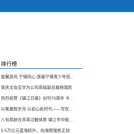
排行榜
旋翼逐风 宁镇同心 首届宁镇青少年低...
吴庆文会见华为公司高级副总裁杨瑞凯
热烈祝贺《镇江日报》创刊70周年 今...
以笔墨致岁月 以初心赴时代——写在...
八旬高龄合并高过敏体质 镇江市中医...
5.5万亿元蓝海跃升，向海图强势正劲