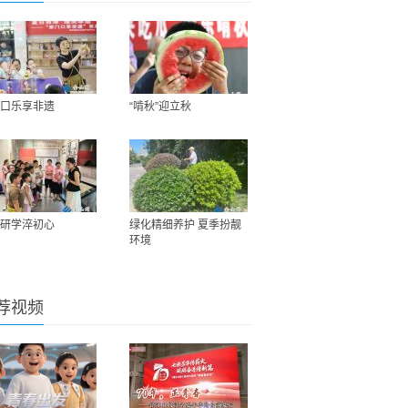
口乐享非遗
“啃秋”迎立秋
研学淬初心
绿化精细养护 夏季扮靓
环境
荐视频