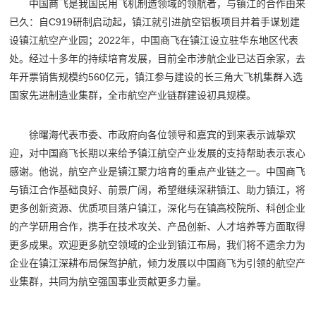
中国商飞是我国民用飞机制造领域的领航者，与镇江的合作由来
已久：自C919研制启动起，镇江就引进航空铝板项目并着手谋划建
设镇江航空产业园；2022年，中国商飞在镇江设立驻华东地区代表
处。经过十多年的持续培育发展，目前全市涉航企业已达百余家，去
年开票销售规模约560亿元，镇江参与建设的长三角大飞机集群入选
国家先进制造业集群，全市航空产业链群建设初具规模。
徐曙海代表市委、市政府向各位领导和嘉宾的到来表示诚挚欢
迎，对中国商飞长期以来给予镇江航空产业发展的支持帮助表示衷心
感谢。他说，航空产业是镇江聚力培育的重点产业链之一。中国商飞
与镇江合作基础良好、前景广阔，希望继续深耕镇江、助力镇江，将
更多创新资源、优质项目落户镇江，深化与在镇高校院所、科创企业
的产学研用合作，携手在技术攻关、产品创新、人才培养等方面取得
更多成果。欢迎更多航空领域的企业到镇江布局，我们将不遗余力为
企业在镇江深耕布局保驾护航，倾力发展以中国商飞为引领的航空产
业集群，共同为航空强国事业贡献更多力量。