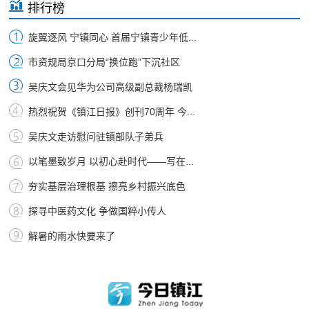
排行榜
旋翼逐风 宁镇同心 首届宁镇青少年低...
市资规局京口分局“换位跑”下沉社区
吴庆文会见华为公司高级副总裁杨瑞凯
热烈祝贺《镇江日报》创刊70周年 今...
吴庆文走访慰问驻镇部队子弟兵
以笔墨致岁月 以初心赴时代——写在...
夯实基层治理根基 擦亮乡村振兴底色
探寻中医药文化 争做国粹小传人
解暑的雨水快要来了