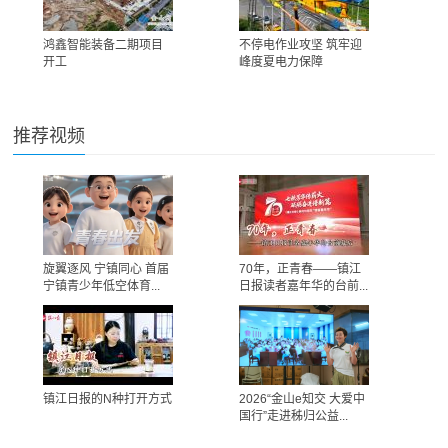
鸿鑫智能装备二期项目
不停电作业攻坚 筑牢迎
开工
峰度夏电力保障
推荐视频
旋翼逐风 宁镇同心 首届
70年，正青春——镇江
宁镇青少年低空体育...
日报读者嘉年华的台前...
镇江日报的N种打开方式
2026“金山e知交 大爱中
国行”走进秭归公益...