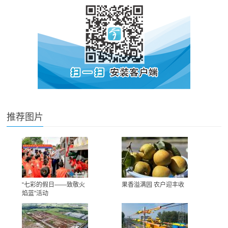
推荐图片
“七彩的假日——致敬火
果香溢满园 农户迎丰收
焰蓝”活动