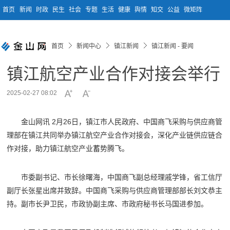
首页
新闻
时政
民生
社会
专题
生活
健康
舆情
知交
公益
微矩阵
首页
新闻中心
镇江新闻
镇江新闻 - 要闻
镇江航空产业合作对接会举行
2025-02-27 08:02
金山网讯 2月26日，镇江市人民政府、中国商飞采购与供应商管
理部在镇江共同举办镇江航空产业合作对接会，深化产业链供应链合
作对接，助力镇江航空产业蓄势腾飞。
市委副书记、市长徐曙海，中国商飞副总经理戚学锋，省工信厅
副厅长张星出席并致辞。中国商飞采购与供应商管理部部长刘文恭主
持。副市长尹卫民，市政协副主席、市政府秘书长马国进参加。