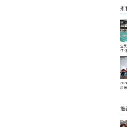
推
全民
江 
20
届米
推