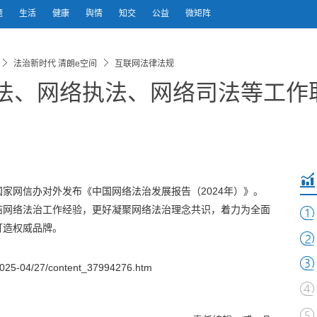
题
生活
健康
舆情
知交
公益
微矩阵
法治新时代 清朗e空间
互联网法律法规
立法、网络执法、网络司法等工作
，国家网信办对外发布《中国网络法治发展报告（2024年）》。
结网络法治工作经验，更好凝聚网络法治理念共识，着力为全面
打造权威品牌。
025-04/27/content_37994276.htm