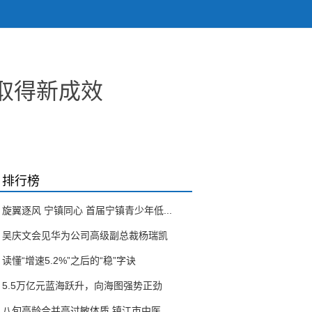
取得新成效
排行榜
旋翼逐风 宁镇同心 首届宁镇青少年低...
吴庆文会见华为公司高级副总裁杨瑞凯
读懂“增速5.2%”之后的“稳”字诀
5.5万亿元蓝海跃升，向海图强势正劲
八旬高龄合并高过敏体质 镇江市中医...