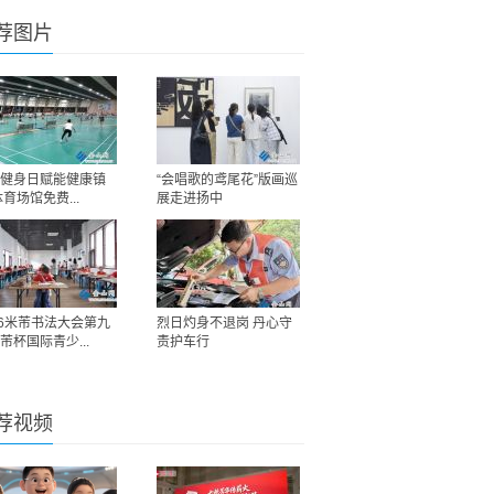
荐图片
健身日赋能健康镇
“会唱歌的鸢尾花”版画巡
体育场馆免费...
展走进扬中
26米芾书法大会第九
烈日灼身不退岗 丹心守
芾杯国际青少...
责护车行
荐视频