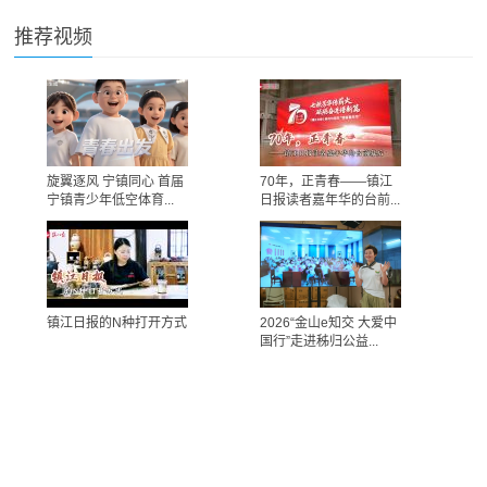
推荐视频
旋翼逐风 宁镇同心 首届
70年，正青春——镇江
宁镇青少年低空体育...
日报读者嘉年华的台前...
镇江日报的N种打开方式
2026“金山e知交 大爱中
国行”走进秭归公益...