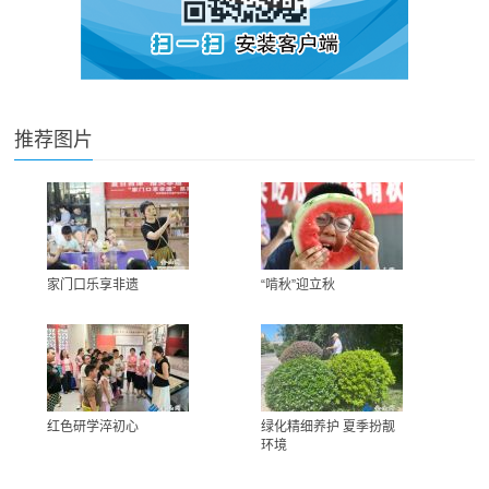
推荐图片
家门口乐享非遗
“啃秋”迎立秋
红色研学淬初心
绿化精细养护 夏季扮靓
环境