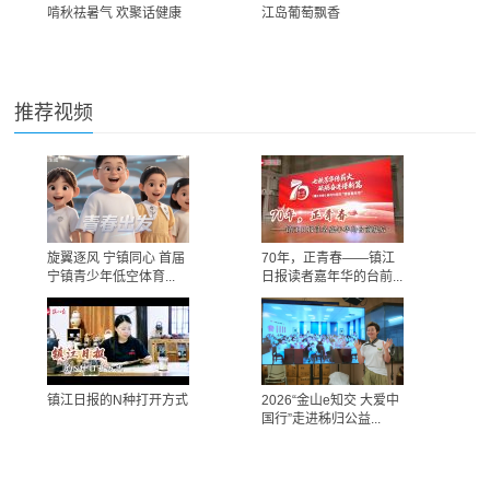
啃秋祛暑气 欢聚话健康
江岛葡萄飘香
推荐视频
旋翼逐风 宁镇同心 首届
70年，正青春——镇江
宁镇青少年低空体育...
日报读者嘉年华的台前...
镇江日报的N种打开方式
2026“金山e知交 大爱中
国行”走进秭归公益...