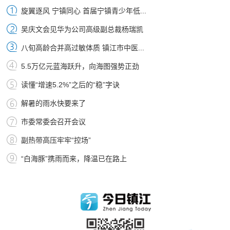
旋翼逐风 宁镇同心 首届宁镇青少年低...
吴庆文会见华为公司高级副总裁杨瑞凯
八旬高龄合并高过敏体质 镇江市中医...
5.5万亿元蓝海跃升，向海图强势正劲
读懂“增速5.2%”之后的“稳”字诀
解暑的雨水快要来了
市委常委会召开会议
副热带高压牢牢“控场”
“白海豚”携雨而来，降温已在路上