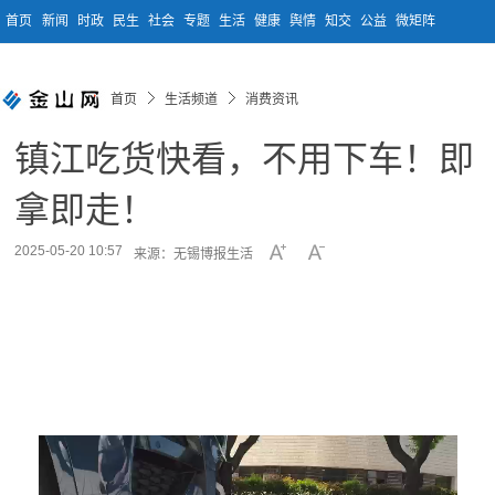
首页
新闻
时政
民生
社会
专题
生活
健康
舆情
知交
公益
微矩阵
首页
生活频道
消费资讯
镇江吃货快看，不用下车！即
拿即走！
2025-05-20 10:57
来源：无锡博报生活