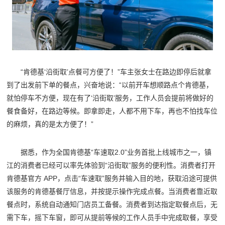
“肯德基‘沿街取’点餐可方便了！”车主张女士在路边即停后就拿
到了出发前下单的餐点，兴奋地说：“以前开车想顺路点个肯德基，
就怕停车不方便，现在有了‘沿街取’服务，工作人员会提前将做好的
餐食备好，在路边等候。即拿即走，人都不用下车，再也不怕找车位
的麻烦，真的是太方便了！”
据悉，作为全国肯德基“车速取2.0”业务首批上线城市之一，镇
江的消费者已经可以率先体验到“沿街取”服务的便利性。消费者打开
肯德基官方 APP，点击“车速取”服务并输入目的地，获取沿途可提供
该服务的肯德基餐厅信息，并按提示操作完成点餐。当消费者靠近取
餐点时，系统自动通知门店员工备餐。消费者到达指定取餐点后，无
需下车，摇下车窗，即可从提前等候的工作人员手中完成取餐，享受