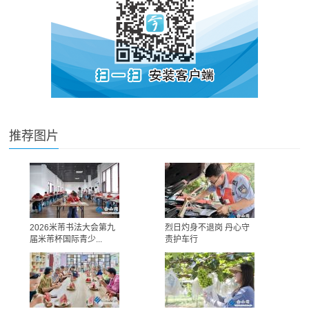
推荐图片
2026米芾书法大会第九
烈日灼身不退岗 丹心守
届米芾杯国际青少...
责护车行