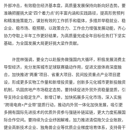
外部冲击，有效稳住经济基本盘，高质量发展保持向新向好态势。要
准确把握挑大梁“四个着力点”的丰富内涵和实践路径，提高形势预判
和精准施策能力，谋划有效的工作抓手和载体，多措并举稳就业、稳
企业、稳市场、稳预期，以政策合力、工作合力增强发展动能，齐心
协力夺取上半年工作更好结果，为高质量完成全年目标任务打下坚实
基础，为全国发展大局更好挑大梁作贡献。
许昆林强调，要全力以赴服务做强国内大循环，积极发展消费主
导型经济，充分发挥城市足球联赛撬动作用，促进文旅体商深度融
合，加快推进“两重”项目、省重大项目、民间投资重点产业项目建
设，形成更多实物工作量和新增投资量，创新多元化城市更新投融资
机制，巩固房地产市场稳定态势。要持续促进外贸外资稳量提质，引
导支持企业稳定生产、新增订单，加快拓展多元化市场，深入实施
“跨境电商+产业带”提质行动，推动内外贸一体化加快发展，吸引更
多拥有国际先进技术的优质外资参与强链补链延链，更大力度拓展国
际合作空间。要持续为企业纾困解难，加力推进清偿拖欠企业账款，
健全高新技术企业、独角兽企业等优质企业梯度培育体系，支持骨干