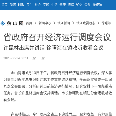
首页
新闻
时政
民生
社会
专题
生活
健康
舆情
知交
公益
微矩阵
首页
新闻中心
镇江新闻
镇江政要动态
徐曙海
省政府召开经济运行调度会议
许昆林出席并讲话 徐曙海在镇收听收看会议
2025-06-14 08:11
金山网讯 6月13日下午，省政府召开经济运行调度会议，深入学
习贯彻习近平总书记对江苏工作重要讲话精神，全面落实省委十四届
九次全会部署，分析研判当前经济运行情况，研究安排下一阶段重点
任务。省长许昆林出席会议并讲话。市长徐曙海在镇江分会场收听收
看会议。
许昆林指出，今年以来全省上下迎难而上、聚力攻坚，有力顶住