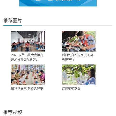
推荐图片
2026米芾书法大会第九
烈日灼身不退岗 丹心守
届米芾杯国际青少...
责护车行
啃秋祛暑气 欢聚话健康
江岛葡萄飘香
推荐视频