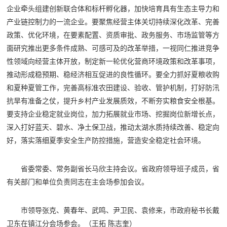
企业牵头组建创新联合体和标杆孵化器，加快培育具有生态主导力和
产业链控制力的一流企业。要聚焦经营主体关切持续深化改革、完善
政策、优化环境，在要素配置、资质审批、政务服务、市场监管等方
面研究推出更多条件成熟、可感可及的改革举措，一视同仁推进竞争
性领域向经营主体开放，制定新一轮优化营商环境政策和改革事项，
推动形成稳预期、稳经济相互促进的良性循环。要全力抓好夏粮收购
和夏种夏管工作，完善高标准农田建设、验收、管护机制，打好防汛
抗旱有准备之仗，提升乡村产业发展质效，不断夯实粮食安全根基。
要支持企业稳定就业岗位，加力拓展就业市场、挖掘岗位新增长点，
深入打好蓝天、碧水、净土保卫战，推动太湖水质持续改善、稳定向
好，落实落细夏季安全生产防控措施，营造安全稳定社会环境。
省委常委、常务副省长马欣主持会议。省政府领导班子成员，省
有关部门和单位负责同志在主会场参加会议。
市领导张克、黄春年、武鸣、尹卫民、袁修来，市政府秘书长戴
卫东在镇江分会场参会。（王拓 陈志奎）