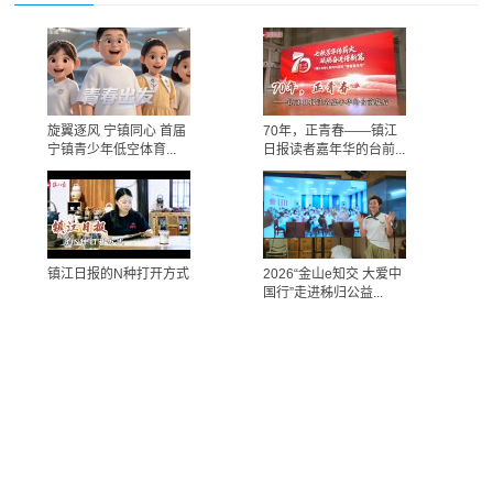
旋翼逐风 宁镇同心 首届
70年，正青春——镇江
宁镇青少年低空体育...
日报读者嘉年华的台前...
镇江日报的N种打开方式
2026“金山e知交 大爱中
国行”走进秭归公益...