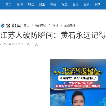
首页
新闻
时政
民生
社会
专题
生活
健康
舆情
首页
新闻中心
评论
金山热评
江苏人破防瞬间：黄石永远记得2
2025-06-16 12:09