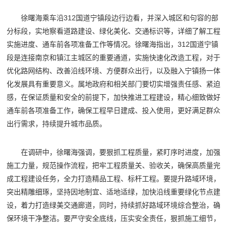
徐曙海乘车沿312国道宁镇段边行边看，并深入城区和句容的部
分标段，实地察看道路建设、绿化美化、交通标识等，详细了解工程
实施进度、通车前各项准备工作等情况。徐曙海指出，312国道宁镇
段是连接南京和镇江主城区的重要通道，实施快速化改造工程，对于
优化路网结构、改善沿线环境、方便群众出行，以及融入宁镇扬一体
化发展具有重要意义。属地政府和相关部门要切实增强责任感、紧迫
感，在保证质量和安全的前提下，加快推进工程建设，精心细致做好
通车前各项准备工作，确保工程早日建成、投入使用，更好满足群众
出行需求，持续提升城市品质。
在调研中，徐曙海强调，要狠抓工程质量，紧盯序时进度，加强
施工力量，规范操作流程，把牢工程质量关、验收关，确保高质量完
成工程建设任务，全力打造精品工程、标杆工程。要提升路域环境，
突出精雕细琢，坚持因地制宜、适地适绿，加快沿线重要绿化节点建
设，着力打造绿美交通廊道，同时，持续抓好路域环境综合整治，确
保环境干净整洁。要严守安全底线，压实安全责任，狠抓施工细节，