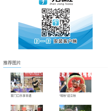
推荐图片
家门口乐享非遗
“啃秋”迎立秋