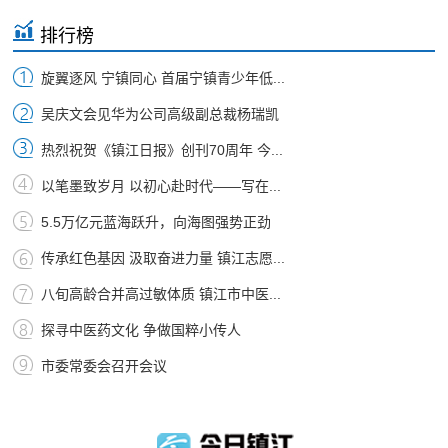
排行榜
旋翼逐风 宁镇同心 首届宁镇青少年低...
吴庆文会见华为公司高级副总裁杨瑞凯
热烈祝贺《镇江日报》创刊70周年 今...
以笔墨致岁月 以初心赴时代——写在...
5.5万亿元蓝海跃升，向海图强势正劲
传承红色基因 汲取奋进力量 镇江志愿...
八旬高龄合并高过敏体质 镇江市中医...
探寻中医药文化 争做国粹小传人
市委常委会召开会议