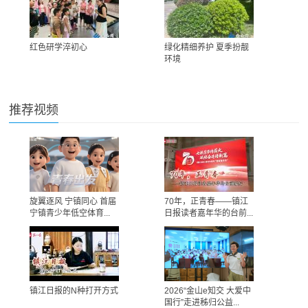
红色研学淬初心
绿化精细养护 夏季扮靓
环境
推荐视频
旋翼逐风 宁镇同心 首届
70年，正青春——镇江
宁镇青少年低空体育...
日报读者嘉年华的台前...
镇江日报的N种打开方式
2026“金山e知交 大爱中
国行”走进秭归公益...