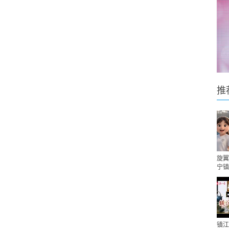
推
旋翼
宁镇
镇江