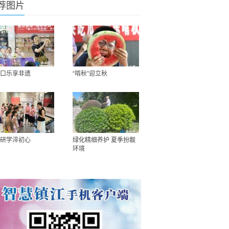
荐图片
口乐享非遗
“啃秋”迎立秋
研学淬初心
绿化精细养护 夏季扮靓
环境