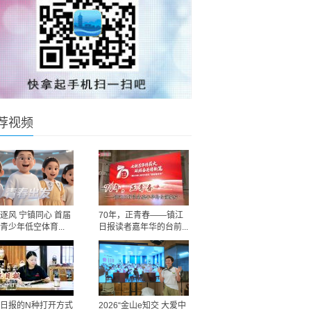
荐视频
逐风 宁镇同心 首届
70年，正青春——镇江
青少年低空体育...
日报读者嘉年华的台前...
日报的N种打开方式
2026“金山e知交 大爱中