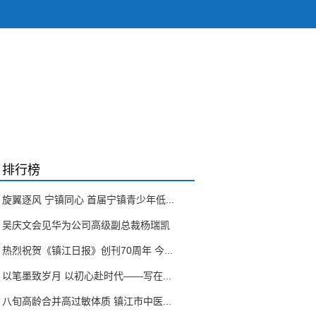
排行榜
旋翼逐风 宁镇同心 首届宁镇青少年低...
吴庆文会见华为公司高级副总裁杨瑞凯
热烈祝贺《镇江日报》创刊70周年 今...
以笔墨致岁月 以初心赴时代——写在...
八旬高龄合并高过敏体质 镇江市中医...