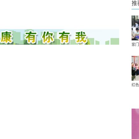
推
家门
红色