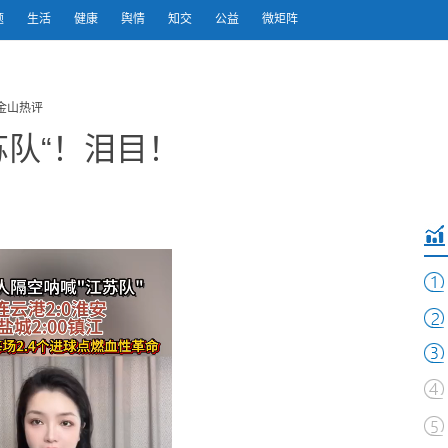
题
生活
健康
舆情
知交
公益
微矩阵
金山热评
苏队“！泪目！