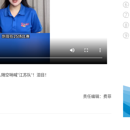
人隔空呐喊”江苏队“！泪目！
责任编辑：费菲