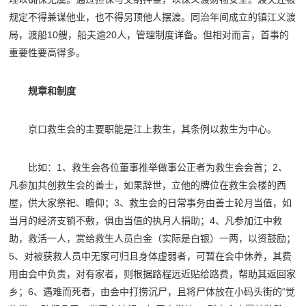
规定不得兼谋他业，也不得另顶他人摆渡。同治年间成立的镇江义渡
局，渡船10艘，船夫逾20人，管理制度详备。但相对而言，首事的
重要性要高得多。
规章和制度
京口救生会的主要职能是江上救生，其条例以救生为中心。
比如：1、救生会各位董事推举做事公正者为救生会会首；2、
凡参加共创救生会的善士，如果辞世，立他的牌位在救生会楼的西
屋，供大家祭祀、瞻仰；3、救生会的日常事务由善士轮月当值，如
当月的经济支销不敷，俱由当值的执月人捐助；4、凡参加江中救
助，救活一人，赏给救生人员白金（实际是白银）一两，以资鼓励；
5、对被获救人员中无家可归且身体虚弱者，可暂在会中休养，其费
用由会中负责，对有家者，则根据路程远近贴给路费，帮助其返回家
乡；6、遇难而死者，由会中打捞沉尸，且将尸体放在小码头街的“觉