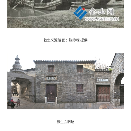
救生义渡船 图：张峥嵘 提供
救生会旧址