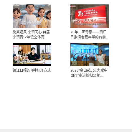
旋翼逐风 宁镇同心 首届
70年，正青春——镇江
宁镇青少年低空体育...
日报读者嘉年华的台前...
镇江日报的N种打开方式
2026“金山e知交 大爱中
国行”走进秭归公益...