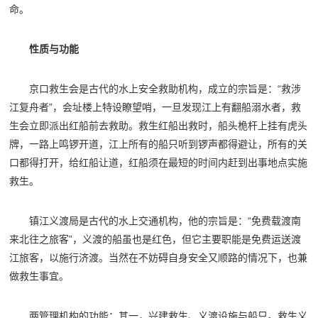
命。
性质与功能
京口救生会是古代的水上安全救助机构，成立的宗旨是：“救涉
江复舟者”，会址楼上特设瞭望哨，一旦发现江上有翻船溺水者，救
生会立即派出红船前去救助。救生红船出救时，船头桅杆上挂有虎头
牌，一路上鸣锣开道，江上所有的船只听到锣声都得避让，所有的关
口都得打开，给红船让道，红船须在最短的时间内赶到出事地点实施
救生。
镇江义渡局是古代的水上交通机构，他的宗旨是：“免费载渡南
来北往之旅客”，义渡的船虽也是红色，但它主要职能是免费运送渡
江旅客，以施行济渡。当然在不妨碍自身安全又顺路的情况下，也兼
做救生事宜。
两管理机构的功能：其一，兴建救生、义渡设施与船只。救生义