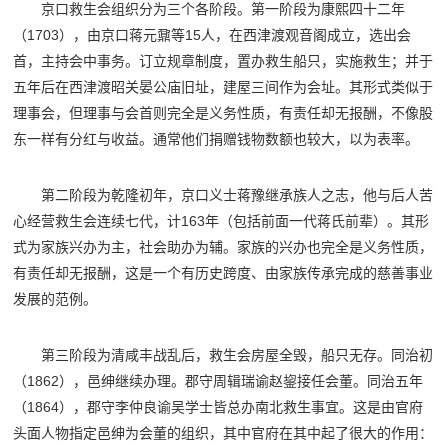
京口救生会组织分为三个各阶段。第一阶段为康熙四十二年
（1703），由京口蒋元鼐等15人，在西津渡观音阁成立，选出会
首，主持会中事务。订立规章制度，置办救生船只，实施救生；并于
五年后在西津渡昭关晏公庙旧址，建屋三间作为会址。其形式类似于
理事会，但理事与会首则完全是义务性质，有责任却无报酬，不像股
东一样有分红与收益。通常他们捐赠钱物数额也较大，以为表率。
第二阶段为乾隆初年，京口义士蒋豫继承族人之志，他与后人苦
心经营救生会连续七代，计163年（包括前面一代蒋氏前辈）。其形
式为家族兴办为主，社会助办为辅。家族的兴办也完全是义务性质，
有责任却无报酬，这是一个有历史跨度、由家族传承完成的慈善事业
发展的范例。
第三阶段为清咸丰战乱后，救生会房屋全毁，船只无存。同治初
（1862），邑绅继续办理。郡守周辑瑞谕赵鋆接任会董。同治五年
（1864），郡守李仲良谕吴学士皆总办南北救生事宜。这是由官府
头面人物指定邑绅为会董的组织，其中官府在其中起了很大的作用：