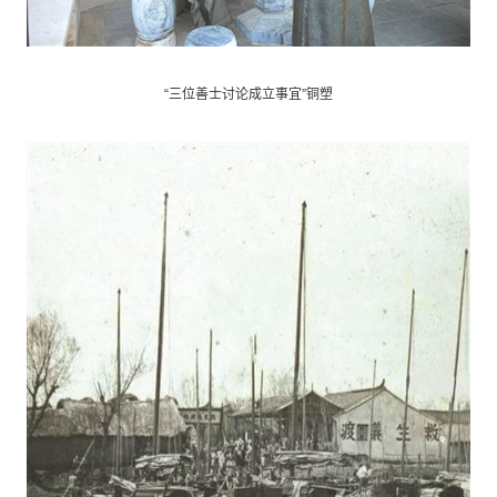
“三位善士讨论成立事宜”铜塑