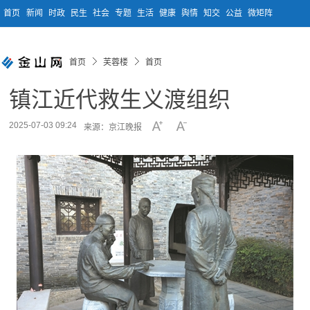
首页
新闻
时政
民生
社会
专题
生活
健康
舆情
知交
公益
微矩阵
首页
芙蓉楼
首页
镇江近代救生义渡组织
2025-07-03 09:24
来源：京江晚报