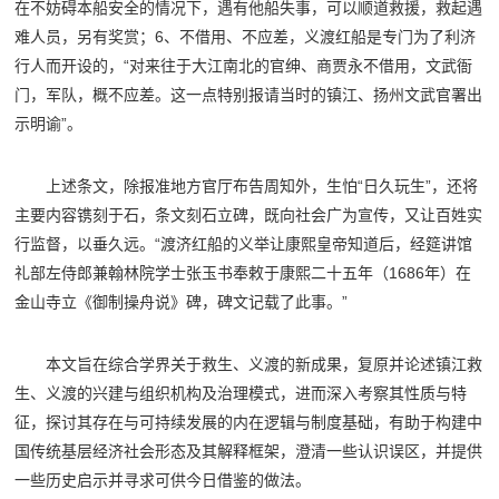
在不妨碍本船安全的情况下，遇有他船失事，可以顺道救援，救起遇
难人员，另有奖赏；6、不借用、不应差，义渡红船是专门为了利济
行人而开设的，“对来往于大江南北的官绅、商贾永不借用，文武衙
门，军队，概不应差。这一点特别报请当时的镇江、扬州文武官署出
示明谕”。
上述条文，除报准地方官厅布告周知外，生怕“日久玩生”，还将
主要内容镌刻于石，条文刻石立碑，既向社会广为宣传，又让百姓实
行监督，以垂久远。“渡济红船的义举让康熙皇帝知道后，经筵讲馆
礼部左侍郎兼翰林院学士张玉书奉敕于康熙二十五年（1686年）在
金山寺立《御制操舟说》碑，碑文记载了此事。”
本文旨在综合学界关于救生、义渡的新成果，复原并论述镇江救
生、义渡的兴建与组织机构及治理模式，进而深入考察其性质与特
征，探讨其存在与可持续发展的内在逻辑与制度基础，有助于构建中
国传统基层经济社会形态及其解释框架，澄清一些认识误区，并提供
一些历史启示并寻求可供今日借鉴的做法。