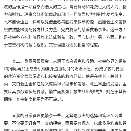
渡的运作是一项复杂而浩大的工程。需要调动和耗费巨大的人力、物
力和财力。理事会既不能像政府部门一样依靠权力强制性发号施令，
也不能像企业一样可以凭借金钱与回报来调动资源，然而救生义渡组
织依然能够调配各方社会力量，完成复杂的慈善救助事业。这一方面
是社会各方在利济行旅上达成利益一致，同心协力；另一方面，也在
于慈善机构的精心组织，其管理能力达到相当的程度。
其二，负责募集资金。来源于官府蠲免和救助、社会各界的捐款
和捐助,再加上慈善机构自身造血功能的涓涓不息，形成了较为稳固
的救济资金筹募渠道和比较充沛的救济经费，使得在很长一段时间
内，京口救生会和江船义渡局得以稳定和发展。救生事业的发展，主
要以其事务繁多与复杂，繁忙而紧张；救生红船的维护，则在于其长
期性，其中制度化更为不可缺少。
义渡的日常管理更繁杂一些，尤其是渡夫的选择和管理至为重
要。不仅要签订合同，交纳押金，而且要有保人，以此多重约束和管
理以确保无虞。通过担保与交纳押金，以保义渡财物安全。渡夫还被