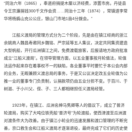
“同治六年（1865），奉道府捐提木厘以济经费，添置市房。丹徒县
令王宗濂捐钱300千文作会资……同治十三年（1874），常镇道李常
华将杨撝山充公公庄，银山门市地1亩4分拨会。”
江船义渡局的管理方式分为二个阶段，先是由在镇江经商的浙江
余姚商人魏昌寿邀同乡魏铭、严宗延等五人集议，决定共同集资建造
大型帆船，开行瓜洲镇江之间，免费渡载旅客，后报请地方政府批准
成立“江船义渡局”。在领导管理方面，以五业董事按月轮值法，轮值
法运作起来存在着事权不一的缺陷，各业董事平时要忙于本公会内部
的业务，无暇兼顾义渡总局的事务，于是又公议决定改五业轮值为公
推一业的董事专门负责制，认捐款项仍由五业分担不变。于百川、于
树滋、于小川父、侄、子、三人都相继担任义渡局经管。
1923年，在镇江、瓜洲名绅马隽卿等人的倡议下，成立了普济
轮渡局，购买了大吨位铁壳船“普济号”为轮渡船，使西津渡至瓜洲渡
对渡条件大为改善。由于镇江小轮业的迅速发展和渡口管理的不断完
善，京口救生会和江船义渡局才逐渐退役，最终完成了它们的历史使