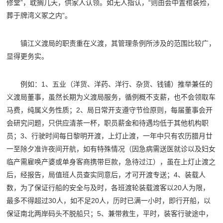
修堂”，耽搁几天，供家人认领。如无人指认，“则由会中置棺装殓，
葬于牌湾义冢之内”。
镇江义渡局的职责重在义渡，其管理条例所涉及的范围比较广，
显得更务实。
例如：1、五业（洋货、洋药、洋行、杂货、钱铺）推举兼任的
义渡局董事，虽然长期为义渡局服务，循例概不支薪，也不会领取车
马费，纯属义务性质；2、局日常开支遵守节俭原则，每届董事会开
会研究问题，只供应清茶一杯，职员薪金和待遇均低于其他机构职
员；3、行驶时间每日黎明开渡，上灯止渡，一年中只有农历腊月廿
一至除夕准许夜间开航，如有特殊情况（因急病需送医就诊以及妇女
临产需雇唤产婆或单身客商携带巨款，急待过江），虽在上灯止渡之
后，经报告，局值班人员查实同意后，才可开渡专送；4、装载人
数，为了保证行船的安全与及时，各班渡轮装载渡客以20人为限，
最多不得超过30人，如不足20人，历时已满一小时，即行开船，以
保证南北两岸码头不脱船只；5、兼带救生，平时，装客行驶途中，