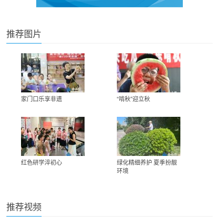
推荐图片
家门口乐享非遗
“啃秋”迎立秋
红色研学淬初心
绿化精细养护 夏季扮靓
环境
推荐视频