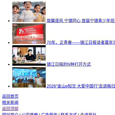
旋翼逐风 宁镇同心 首届宁镇青少年低空
70年，正青春——镇江日报读者嘉年华的
镇江日报的N种打开方式
2026“金山e知交 大爱中国行”走进秭归公
返回首页
相关新闻
返回顶部
网站简介
|
公司荣誉
|
广告服务
|
联系方式
|
走进报社