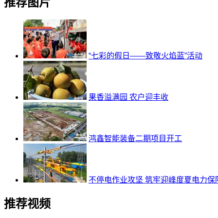
推荐图片
“七彩的假日——致敬火焰蓝”活动
果香溢满园 农户迎丰收
鸿鑫智能装备二期项目开工
不停电作业攻坚 筑牢迎峰度夏电力保
推荐视频