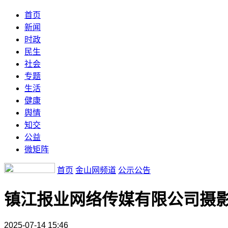
首页
新闻
时政
民生
社会
专题
生活
健康
舆情
知交
公益
微矩阵
首页
金山网频道
公示公告
镇江报业网络传媒有限公司摄
2025-07-14 15:46