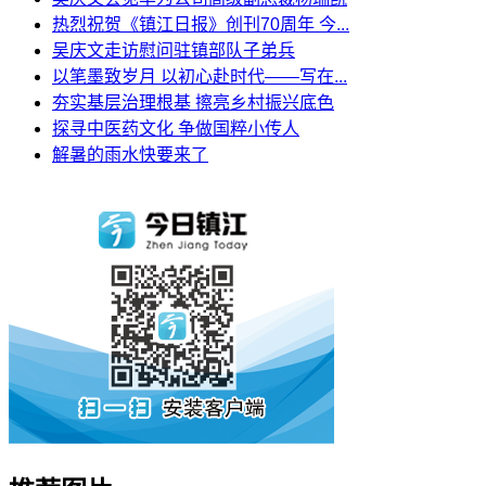
热烈祝贺《镇江日报》创刊70周年 今...
吴庆文走访慰问驻镇部队子弟兵
以笔墨致岁月 以初心赴时代——写在...
夯实基层治理根基 擦亮乡村振兴底色
探寻中医药文化 争做国粹小传人
解暑的雨水快要来了