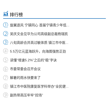
排行榜
旋翼逐风 宁镇同心 首届宁镇青少年低...
吴庆文会见华为公司高级副总裁杨瑞凯
八旬高龄合并高过敏体质 镇江市中医...
5.5万亿元蓝海跃升，向海图强势正劲
读懂“增速5.2%”之后的“稳”字诀
市委常委会召开会议
解暑的雨水快要来了
镇江市中医院康复医学科举办“全民健...
副热带高压牢牢“控场”