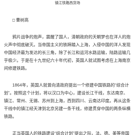
镇江铁路西货场
□ 曹树高
鸦片战争的炮声，震醒了国人，清朝政府的天朝梦也在洋人的炮
火声中彻底破灭。当帝国主义的铁蹄踏入上海，入侵中国的洋人发现
中国经济最为发达的长三角，除了长江和运河水路运输，陆路运输几
乎极少。于是在十九世纪六十年代初，英国人就试图考虑在上海南京
间修建铁路。
1864年，英国人就曾向清政府提出一个修建中国铁路的“综合计
划”。按照这个计划，将以汉口为中心，建设长江干线，东达南京、
镇江、常州、无锡、苏州到上海，西到四川、云南达印度。再从这条
干线中的镇江经天津到北京另建一条干线，修建贯穿中国的两条纵横
铁路。
正当英国人的铁路建设“综合计划”提出之际，法、德、美等帝国