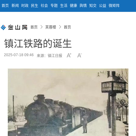
首页
新闻
时政
民生
社会
专题
生活
健康
舆情
知交
公益
微矩阵
首页
芙蓉楼
首页
镇江铁路的诞生
2025-07-18 09:46
来源：镇江日报