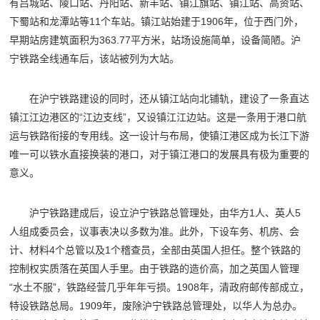
有吕城站、陵口站、丹阳站、新丰站、镇江旗站、镇江站、高资站、
下蜀站和龙潭站等11个车站。镇江站始建于1906年，位于西门外，
早期站房建筑面积为363.77平方米，站场设施简单，设备简陋。沪
宁铁路全线通车后，该站被列为大站。
在沪宁铁路建设的同时，还从镇江站向北铺轨，建设了一条直达
镇江江边港区的“江边支线”，又设镇江江边站。这是一条用于港口航
运与铁路衔接的专用线。这一设计与布局，使镇江港区成为长江下游
唯一可以铁水直接换装的港口，对于镇江港口的发展具有极为重要的
意义。
沪宁铁路建成后，设立沪宁铁路总管理处，由华方1人、英人5
人组成委员会，议事表决以多数为准。此外，下设车务、机房、会
计、材料4个总管以及1个稽查员，全部由英国人担任。整个铁路的
控制权实质落在英国人手里。由于铁路的造价高，加之英国人管理
“水土不服”，铁路经营几乎年年亏损。1908年，清政府邮传部成立，
特设铁路总局。1909年，废除沪宁铁路总管理处，以华人为总办。