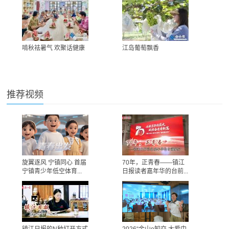
啃秋祛暑气 欢聚话健康
江岛葡萄飘香
推荐视频
旋翼逐风 宁镇同心 首届
70年，正青春——镇江
宁镇青少年低空体育...
日报读者嘉年华的台前...