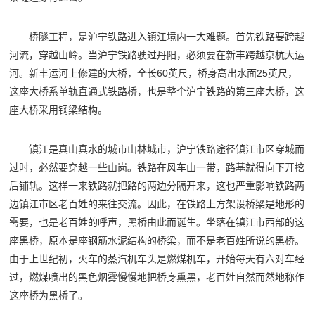
桥隧工程，是沪宁铁路进入镇江境内一大难题。首先铁路要跨越
河流，穿越山岭。当沪宁铁路驶过丹阳，必须要在新丰跨越京杭大运
河。新丰运河上修建的大桥，全长60英尺，桥身高出水面25英尺，
这座大桥系单轨直通式铁路桥，也是整个沪宁铁路的第三座大桥，这
座大桥采用钢梁结构。
镇江是真山真水的城市山林城市，沪宁铁路途径镇江市区穿城而
过时，必然要穿越一些山岗。铁路在风车山一带，路基就得向下开挖
后铺轨。这样一来铁路就把路的两边分隔开来，这也严重影响铁路两
边镇江市区老百姓的来往交流。因此，在铁路上方架设桥梁是地形的
需要，也是老百姓的呼声，黑桥由此而诞生。坐落在镇江市西部的这
座黑桥，原本是座钢筋水泥结构的桥梁，而不是老百姓所说的黑桥。
由于上世纪初，火车的蒸汽机车头是燃煤机车，开始每天有六对车经
过，燃煤喷出的黑色烟雾慢慢地把桥身熏黑，老百姓自然而然地称作
这座桥为黑桥了。