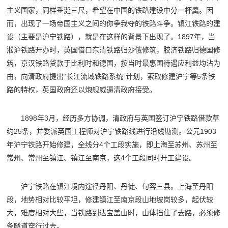
主义国家，同样垂涎三尺，希望在中国的铁路建设中分一杯羹。因
而，出现了一场帝国主义之间的你争我夺的铁路斗争。镇江铁路的建
设（主要是沪宁铁路），就是在这样的背景下出现了。1897年，当
淞沪铁路开办时，英国借口东清铁路归沙俄修筑，胶济铁路归德国修
筑，京汉铁路贷款于比利时和德国，按当时最惠国待遇应利益均沾为
由，向清政府提出“长江流域铁路系统”计划，索取修建沪宁等5条铁
路的特权，英国政府还以炮舰威逼清政府接受。
1898年3月，经历多方协调，清政府与英国签订沪宁铁路借款草
约25条，并委派英国工程师对沪宁铁路线进行沿线勘测。公元1903
年沪宁铁路开始修建，全线分4个工段实施，即上海至苏州、苏州至
常州、常州至镇江、镇江至南京，这4个工段同时开工建设。
沪宁铁路在镇江境内途径丹阳、丹徒、句容三县。上海至丹阳
段，地势相对比较平坦，修建镇江至南京段山地坡岗较多，起伏较
大，难度相对大些，当铁路到达宝盖山时，山体挡住了去路，必须修
条隧道穿行过去。