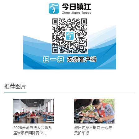
推荐图片
2026米芾书法大会第九
烈日灼身不退岗 丹心守
届米芾杯国际青少...
责护车行