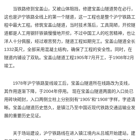
当铁路修到宝盖山，又被山体阻挡，修建宝盖山隧道势在必行，
这也是沪宁铁路全线上的第一个隧道，这一工程也是整个沪宁铁路工
程中最大工程。修筑宝盖山隧道，当时技术落后，工具简陋，开挖隧
道都是人工用钢钎铁镐慢慢地开挖，不过中国工人的吃苦精神，也让
洋人十分佩服，经过艰苦努力，隧道工程如期完工。宝盖山隧道全长
1332英尺，全部采用混凝土结构，确保了工程的安全性。同时，在
隧道内铺设了双轨。宝盖山隧道工程1905年7月开工，于1908年2月
竣工。
1978年沪宁铁路复线竣工后，宝盖山隧道所在线路改为支线，
其作用逐渐下降，于2004年停用。 现在宝盖山隧道两面的入口处已
用砖块砌封，入口两侧立柱上分别刻有“1905”和“1908”字样，字迹清
晰。宝盖山隧道历史悠久，是镇江乃至中国近现代铁路交通运输业发
展的重要历史见证。
关于场站建设，沪宁铁路线在进入镇江境内从吕城开始建站，建