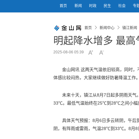
首页
新闻
时政
民生
社会
专
首页
新闻中心
镇江新闻
明起降水增多 最高
2025-08-06 05:39
金山网讯 这两天气温依旧较高，同时，
体感比较闷热，大家继续做好防暑降温工作。
未来十天，镇江从8月7日起多阴雨天气
33℃。最低气温始终在25℃到28℃之间小
具体天气预报：8月6日多云转阴，午后到
阴，有阵雨或雷雨，气温28℃到33℃。8月8