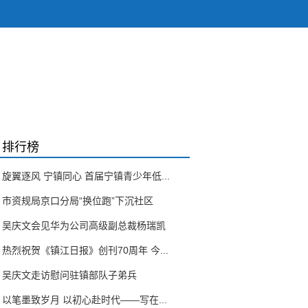
排行榜
旋翼逐风 宁镇同心 首届宁镇青少年低...
市资规局京口分局“换位跑”下沉社区
吴庆文会见华为公司高级副总裁杨瑞凯
热烈祝贺《镇江日报》创刊70周年 今...
吴庆文走访慰问驻镇部队子弟兵
以笔墨致岁月 以初心赴时代——写在...