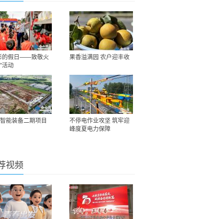
彩的假日——致敬火
果香溢满园 农户迎丰收
”活动
智能装备二期项目
不停电作业攻坚 筑牢迎
峰度夏电力保障
荐视频