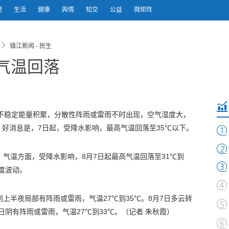
题
生活
健康
舆情
知交
公益
微矩阵
镇江新闻 - 民生
气温回落
不稳定能量积聚，分散性阵雨或雷雨不时出现，空气湿度大，
好消息是，7日起，受降水影响，最高气温回落至35℃以下。
。气温方面，受降水影响，8月7日起最高气温回落至31℃到
幅度波动。
上半夜局部有阵雨或雷雨，气温27℃到35℃。8月7日多云转
日阴有阵雨或雷雨，气温27℃到33℃。
（记者 朱秋霞）