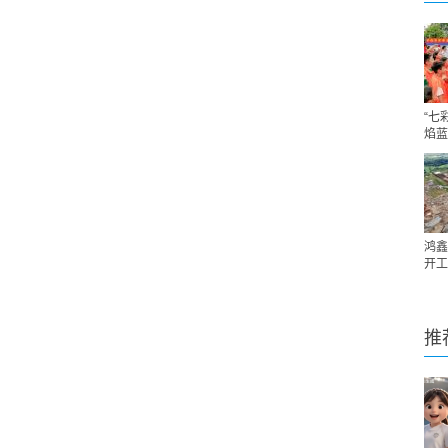
“七
焰蓝
鸿鑫
开工
推