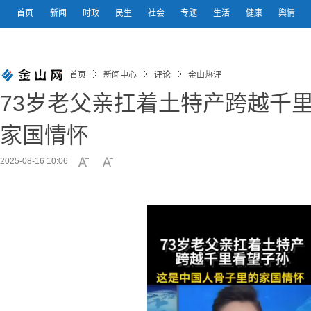
首页
新闻
时政
民生
社会
专题
生活
健康
舆情
首页
新闻中心
评论
金山热评
73岁老父亲扛着土特产跨越千
家国情怀
2025-08-16 10:06