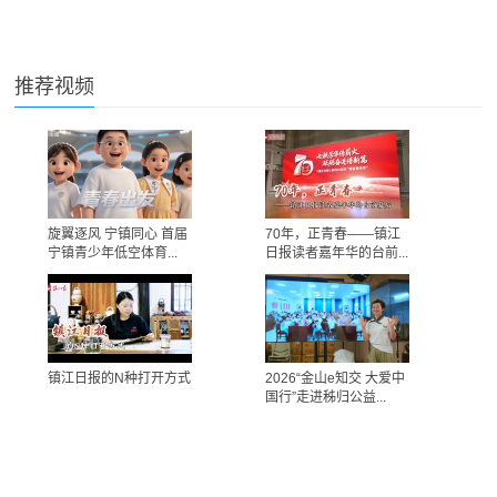
推荐视频
旋翼逐风 宁镇同心 首届
70年，正青春——镇江
宁镇青少年低空体育...
日报读者嘉年华的台前...
镇江日报的N种打开方式
2026“金山e知交 大爱中
国行”走进秭归公益...