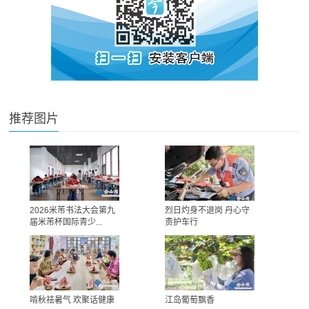
推荐图片
2026米芾书法大会第九
烈日灼身不退岗 丹心守
届米芾杯国际青少...
责护车行
啃秋祛暑气 欢聚话健康
江岛葡萄飘香