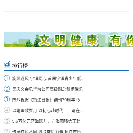
排行榜
旋翼逐风 宁镇同心 首届宁镇青少年低...
吴庆文会见华为公司高级副总裁杨瑞凯
热烈祝贺《镇江日报》创刊70周年 今...
以笔墨致岁月 以初心赴时代——写在...
5.5万亿元蓝海跃升，向海图强势正劲
传承红色基因 汲取奋进力量 镇江志愿...