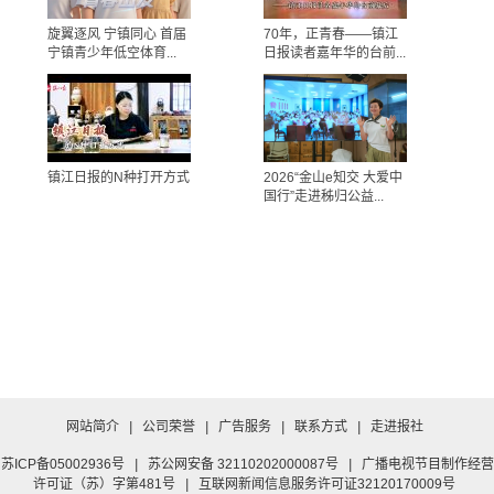
旋翼逐风 宁镇同心 首届
70年，正青春——镇江
宁镇青少年低空体育...
日报读者嘉年华的台前...
镇江日报的N种打开方式
2026“金山e知交 大爱中
国行”走进秭归公益...
网站简介
|
公司荣誉
|
广告服务
|
联系方式
|
走进报社
苏ICP备05002936号
|
苏公网安备 32110202000087号
|
广播电视节目制作经营
许可证（苏）字第481号
|
互联网新闻信息服务许可证32120170009号