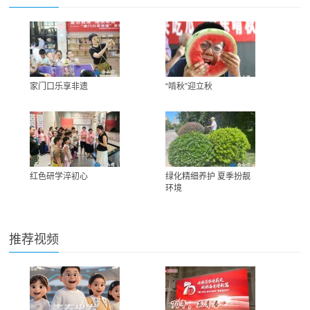
家门口乐享非遗
“啃秋”迎立秋
红色研学淬初心
绿化精细养护 夏季扮靓
环境
推荐视频