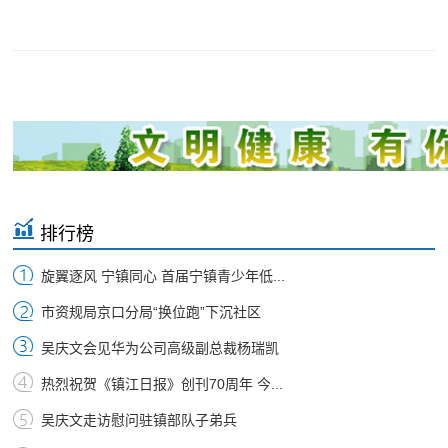
排行榜
旋翼逐风 宁镇同心 首届宁镇青少年低...
市资规局京口分局“换位跑”下沉社区
吴庆文会见华为公司高级副总裁杨瑞凯
热烈祝贺《镇江日报》创刊70周年 今...
吴庆文走访慰问驻镇部队子弟兵