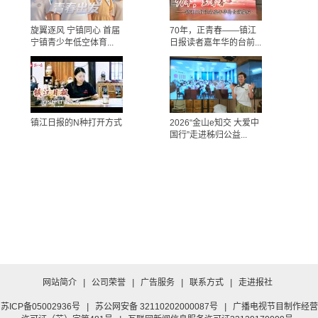
旋翼逐风 宁镇同心 首届
70年，正青春——镇江
宁镇青少年低空体育...
日报读者嘉年华的台前...
镇江日报的N种打开方式
2026“金山e知交 大爱中
国行”走进秭归公益...
网站简介
|
公司荣誉
|
广告服务
|
联系方式
|
走进报社
苏ICP备05002936号
|
苏公网安备 32110202000087号
|
广播电视节目制作经营