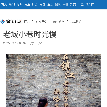
首页
新闻
时政
民生
社会
专题
生活
健康
舆情
知交
公益
微矩阵
首页
新闻中心
镇江新闻
民生图片
老城小巷时光慢
2025-09-12 06:37