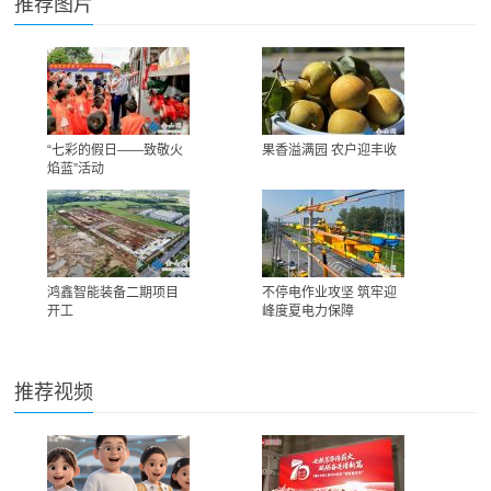
推荐图片
“七彩的假日——致敬火
果香溢满园 农户迎丰收
焰蓝”活动
鸿鑫智能装备二期项目
不停电作业攻坚 筑牢迎
开工
峰度夏电力保障
推荐视频