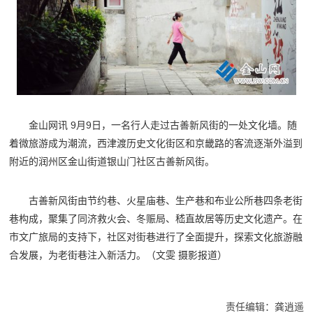
金山网讯 9月9日，一名行人走过古善新风街的一处文化墙。随
着微旅游成为潮流，西津渡历史文化街区和京畿路的客流逐渐外溢到
附近的润州区金山街道银山门社区古善新风街。
古善新风街由节约巷、火星庙巷、生产巷和布业公所巷四条老街
巷构成，聚集了同济救火会、冬赈局、嵇直故居等历史文化遗产。在
市文广旅局的支持下，社区对街巷进行了全面提升，探索文化旅游融
合发展，为老街巷注入新活力。（文雯 摄影报道）
责任编辑：龚逍遥