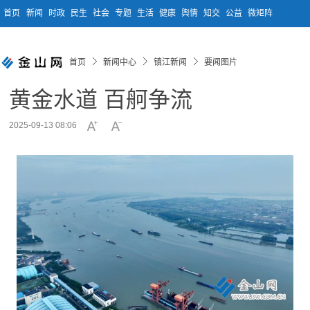
首页
新闻
时政
民生
社会
专题
生活
健康
舆情
知交
公益
微矩阵
首页
新闻中心
镇江新闻
要闻图片
黄金水道 百舸争流
2025-09-13 08:06