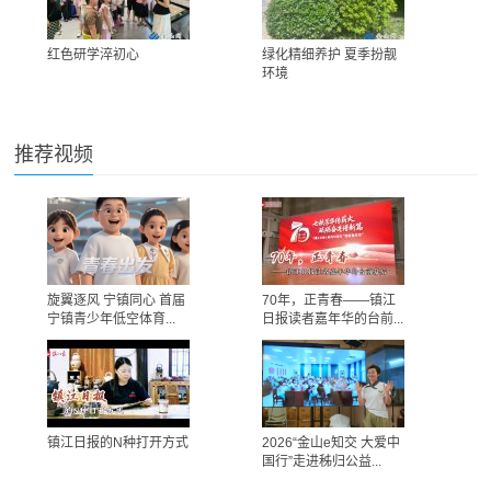
红色研学淬初心
绿化精细养护 夏季扮靓
环境
推荐视频
旋翼逐风 宁镇同心 首届
70年，正青春——镇江
宁镇青少年低空体育...
日报读者嘉年华的台前...
镇江日报的N种打开方式
2026“金山e知交 大爱中
国行”走进秭归公益...