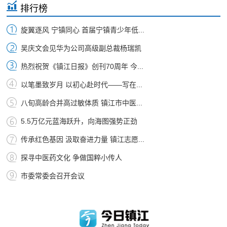
排行榜
旋翼逐风 宁镇同心 首届宁镇青少年低...
吴庆文会见华为公司高级副总裁杨瑞凯
热烈祝贺《镇江日报》创刊70周年 今...
以笔墨致岁月 以初心赴时代——写在...
八旬高龄合并高过敏体质 镇江市中医...
5.5万亿元蓝海跃升，向海图强势正劲
传承红色基因 汲取奋进力量 镇江志愿...
探寻中医药文化 争做国粹小传人
市委常委会召开会议