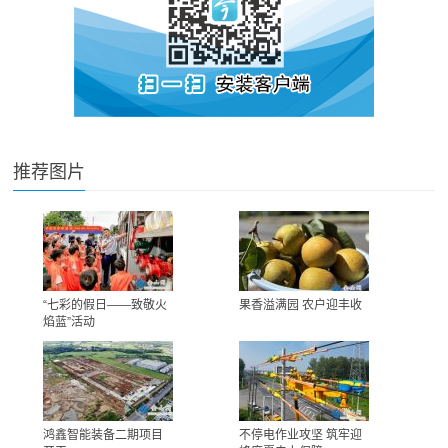
推荐图片
“七彩的假日——致敬火
果香溢满园 农户迎丰收
焰蓝”活动
鸿鑫智能装备二期项目
不停电作业攻坚 筑牢迎