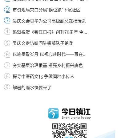
市资规局京口分局“换位跑”下沉社区
吴庆文会见华为公司高级副总裁杨瑞凯
热烈祝贺《镇江日报》创刊70周年 今...
吴庆文走访慰问驻镇部队子弟兵
以笔墨致岁月 以初心赴时代——写在...
夯实基层治理根基 擦亮乡村振兴底色
探寻中医药文化 争做国粹小传人
解暑的雨水快要来了