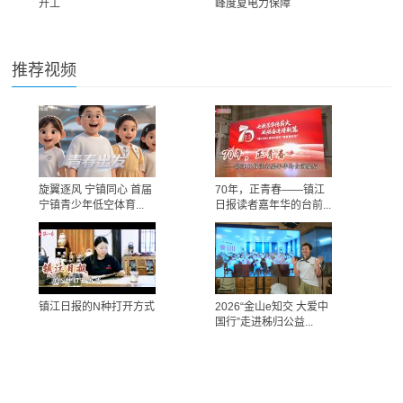
开工
峰度夏电力保障
推荐视频
旋翼逐风 宁镇同心 首届
70年，正青春——镇江
宁镇青少年低空体育...
日报读者嘉年华的台前...
镇江日报的N种打开方式
2026“金山e知交 大爱中
国行”走进秭归公益...