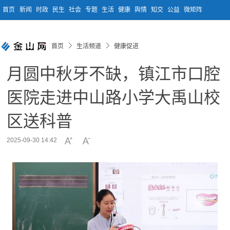
首页
新闻
时政
民生
社会
专题
生活
健康
舆情
知交
公益
微矩阵
首页
生活频道
健康促进
月圆中秋牙不缺，镇江市口腔
医院走进中山路小学大禹山校
区送科普
2025-09-30 14:42