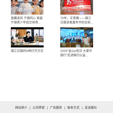
旋翼逐风 宁镇同心 首届
70年，正青春——镇江
宁镇青少年低空体育...
日报读者嘉年华的台前...
镇江日报的N种打开方式
2026“金山e知交 大爱中
国行”走进秭归公益...
网站简介
|
公司荣誉
|
广告服务
|
联系方式
|
走进报社