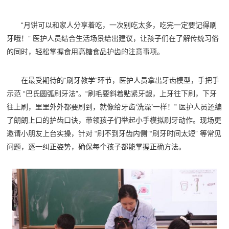
“月饼可以和家人分享着吃，一次别吃太多，吃完一定要记得刷
牙哦！” 医护人员结合生活场景给出建议，让孩子们在了解传统习俗
的同时，轻松掌握食用高糖食品护齿的注意事项。
在最受期待的“刷牙教学”环节，医护人员拿出牙齿模型，手把手
示范 “巴氏圆弧刷牙法”。“刷毛要斜着贴紧牙龈，上牙往下刷，下牙
往上刷，里里外外都要刷到，就像给牙齿‘洗澡’一样！” 医护人员还编
了朗朗上口的护齿口诀，带领孩子们举起小手模拟刷牙动作。现场更
邀请小朋友上台实操，针对 “刷不到牙齿内侧”“刷牙时间太短” 等常见
问题，逐一纠正姿势，确保每个孩子都能掌握正确方法。