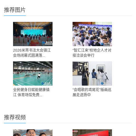
推荐图片
2026米芾书法大会镇江
“智汇江来”校地企人才对
会场闭幕式圆满落...
接洽谈会举行
全民健身日赋能健康镇
“会唱歌的鸢尾花”版画巡
江 体育场馆免费...
展走进扬中
推荐视频