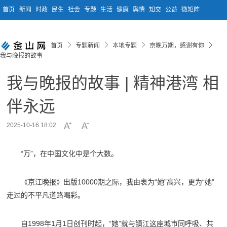
首页
新闻
时政
民生
社会
专题
生活
健康
舆情
知交
公益
微矩阵
首页
专题新闻
本地专题
京晚万期，感谢有你
我与晚报的故事
我与晚报的故事 | ‌精神港湾 相
伴永远
2025-10-16 18:02
“万”，在中国文化中是个大数。
《京江晚报》出版10000期之际，我由衷为“她”高兴，更为“她”
走过的不平凡道路喝彩。
自1998年1月1日创刊时起，“她”就与镇江这座城市同呼吸、共