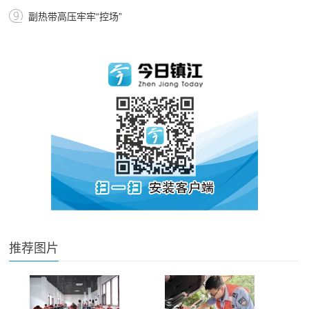
副热带高压牢牢“控场”
推荐图片