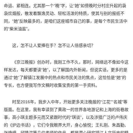
命运、紧相连。尤其那一个“晚”字，让“她”如傍晚时分村庄升起的袅
袅炊烟般，散发着飘逸灵动、轻松活泼的特质，使其与别的报纸不
同，“她”反映最多的，是咱们这座城市自己的事，是每个市民生活中
的“柴米油盐”。
这，怎不让人爱捧在手？怎不让人倍感亲切？
《京江晚报》创办时，我刚工作不久，那时，网络远不像如今这
样发达，每天都要读“她”，以了解国内外新闻，但说实话，更多的是
通过“她”了解镇江发展中的热点和市民关注的焦点，这恰恰是“她”的
专长，也方便我写作文稿时收集宝贵的第一手资料。
时至2016年，我步入中年，开始更多关注晚报的“江花”“名城”等
版面。在这里，我有幸读到了黄政一的世界各地游记和上海的街巷故
事，高小琪主题多元而又紧跟时代的“琪谈”，以及涉猎广泛的卢伟庆
的《炉边书话》，它们令我眼界大开，身心愉悦；王礼刚、朱昌勤、
张峥嵘、邱隆洪等几位老师的作品，都是潜心研究镇江人文历史的精