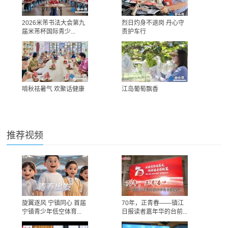
2026米芾书法大会第九
烈日灼身不退岗 丹心守
届米芾杯国际青少...
责护车行
啃秋祛暑气 欢聚话健康
江岛葡萄飘香
推荐视频
旋翼逐风 宁镇同心 首届
70年，正青春——镇江
宁镇青少年低空体育...
日报读者嘉年华的台前...