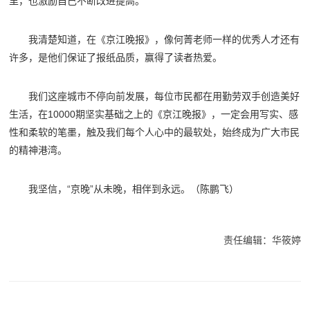
里，也激励自己不断改进提高。
我清楚知道，在《京江晚报》，像何菁老师一样的优秀人才还有
许多，是他们保证了报纸品质，赢得了读者热爱。
我们这座城市不停向前发展，每位市民都在用勤劳双手创造美好
生活，在10000期坚实基础之上的《京江晚报》，一定会用写实、感
性和柔软的笔墨，触及我们每个人心中的最软处，始终成为广大市民
的精神港湾。
我坚信，“京晚”从未晚，相伴到永远。（
陈鹏飞
）
责任编辑：华筱婷