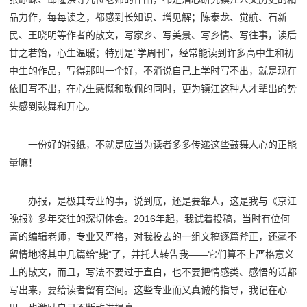
品力作，每每读之，都感到长知识、增见解；陈泰龙、觉航、石新
民、王晓明等作者的散文，写家乡、写美景、写乡情、写往事，读后
甘之若饴，心生温暖；特别是“学周刊”，经常能读到许多高中生和初
中生的作品，写得那叫一个好，不消说自己上学时写不出，就是现在
依旧写不出，在心生感慨和敬佩的同时，更为镇江这种人才辈出的势
头感到鼓舞和开心。
一份好的报纸，不就是应当为读者多多传递这些鼓舞人心的正能
量嘛！
办报，是极其专业的事，说到底，还是要靠人，这是我与《京江
晚报》多年交往的深切体会。2016年起，我试着投稿，当时有位何
菁的编辑老师，专业又严格，对我投去的一组文稿逐篇斧正，还毫不
留情地将其中几篇给“毙”了，并托人转告我——它们算不上严格意义
上的散文，而且，写法不要过于直白，也不要把情感类、感悟的话都
写出来，要给读者留有空间。这些专业而又真诚的指导，我记在心