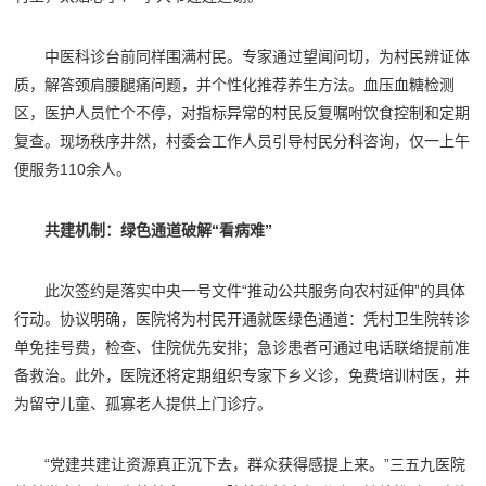
中医科诊台前同样围满村民。专家通过望闻问切，为村民辨证体
质，解答颈肩腰腿痛问题，并个性化推荐养生方法。血压血糖检测
区，医护人员忙个不停，对指标异常的村民反复嘱咐饮食控制和定期
复查。现场秩序井然，村委会工作人员引导村民分科咨询，仅一上午
便服务110余人。
共建机制：绿色通道破解“看病难”
此次签约是落实中央一号文件“推动公共服务向农村延伸”的具体
行动。协议明确，医院将为村民开通就医绿色通道：凭村卫生院转诊
单免挂号费，检查、住院优先安排；急诊患者可通过电话联络提前准
备救治。此外，医院还将定期组织专家下乡义诊，免费培训村医，并
为留守儿童、孤寡老人提供上门诊疗。
“党建共建让资源真正沉下去，群众获得感提上来。”三五九医院