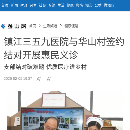
首页
新闻
时政
民生
社会
专题
生活
健康
舆情
知交
公益
微矩阵
首页
生活频道
健康促进
镇江三五九医院与华山村签约
结对开展惠民义诊
支部结对破难题 优质医疗进乡村
2026-02-05 19:37