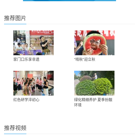
推荐图片
家门口乐享非遗
“啃秋”迎立秋
红色研学淬初心
绿化精细养护 夏季扮靓
环境
推荐视频