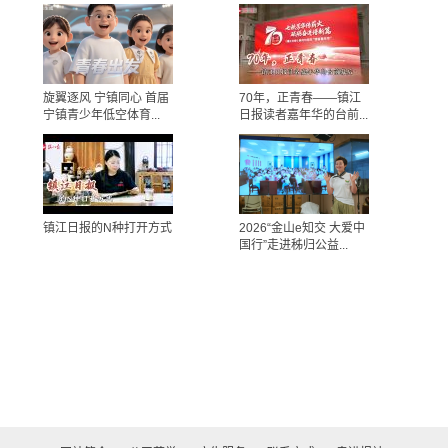
旋翼逐风 宁镇同心 首届
70年，正青春——镇江
宁镇青少年低空体育...
日报读者嘉年华的台前...
镇江日报的N种打开方式
2026“金山e知交 大爱中
国行”走进秭归公益...