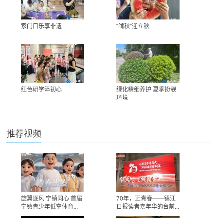
家门口乐享非遗
“啃秋”迎立秋
红色研学淬初心
绿化精细养护 夏季扮靓
环境
推荐视频
旋翼逐风 宁镇同心 首届
70年，正青春——镇江
宁镇青少年低空体育...
日报读者嘉年华的台前...