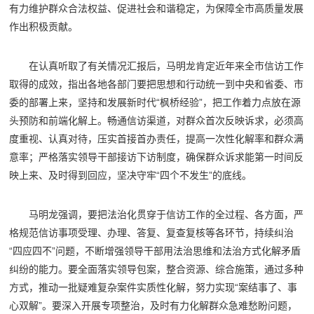
有力维护群众合法权益、促进社会和谐稳定，为保障全市高质量发展
作出积极贡献。
在认真听取了有关情况汇报后，马明龙肯定近年来全市信访工作
取得的成效，指出各地各部门要把思想和行动统一到中央和省委、市
委的部署上来，坚持和发展新时代“枫桥经验”，把工作着力点放在源
头预防和前端化解上。畅通信访渠道，对群众首次反映诉求，必须高
度重视、认真对待，压实首接首办责任，提高一次性化解率和群众满
意率；严格落实领导干部接访下访制度，确保群众诉求能第一时间反
映上来、及时得到回应，坚决守牢“四个不发生”的底线。
马明龙强调，要把法治化贯穿于信访工作的全过程、各方面，严
格规范信访事项受理、办理、答复、复查复核等各环节，持续纠治
“四应四不”问题，不断增强领导干部用法治思维和法治方式化解矛盾
纠纷的能力。要全面落实领导包案，整合资源、综合施策，通过多种
方式，推动一批疑难复杂案件实质性化解，努力实现“案结事了、事
心双解”。要深入开展专项整治，及时有力化解群众急难愁盼问题，