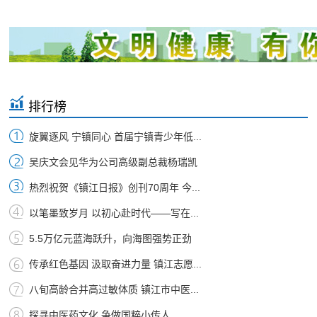
排行榜
旋翼逐风 宁镇同心 首届宁镇青少年低...
吴庆文会见华为公司高级副总裁杨瑞凯
热烈祝贺《镇江日报》创刊70周年 今...
以笔墨致岁月 以初心赴时代——写在...
5.5万亿元蓝海跃升，向海图强势正劲
传承红色基因 汲取奋进力量 镇江志愿...
八旬高龄合并高过敏体质 镇江市中医...
探寻中医药文化 争做国粹小传人