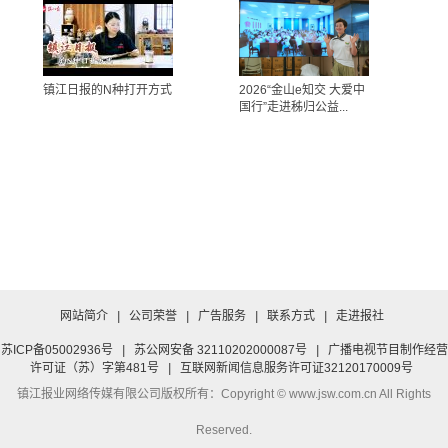
镇江日报的N种打开方式
2026“金山e知交 大爱中
国行”走进秭归公益...
网站简介
|
公司荣誉
|
广告服务
|
联系方式
|
走进报社
苏ICP备05002936号
|
苏公网安备 32110202000087号
|
广播电视节目制作经营
许可证（苏）字第481号
|
互联网新闻信息服务许可证32120170009号
镇江报业网络传媒有限公司
版权所有：Copyright © www.jsw.com.cn All Rights
Reserved.