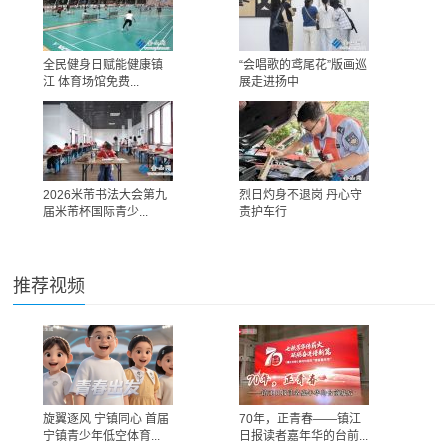
全民健身日赋能健康镇
“会唱歌的鸢尾花”版画巡
江 体育场馆免费...
展走进扬中
2026米芾书法大会第九
烈日灼身不退岗 丹心守
届米芾杯国际青少...
责护车行
推荐视频
旋翼逐风 宁镇同心 首届
70年，正青春——镇江
宁镇青少年低空体育...
日报读者嘉年华的台前...