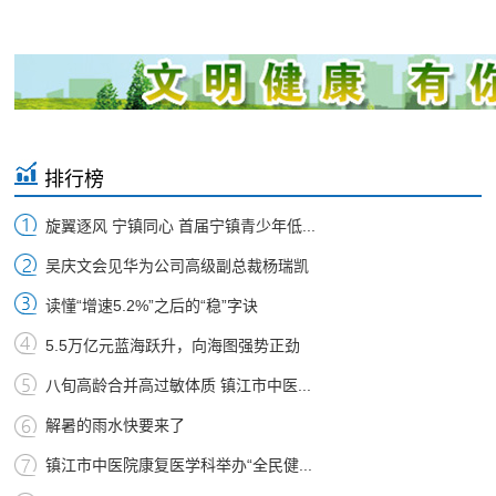
排行榜
旋翼逐风 宁镇同心 首届宁镇青少年低...
吴庆文会见华为公司高级副总裁杨瑞凯
读懂“增速5.2%”之后的“稳”字诀
5.5万亿元蓝海跃升，向海图强势正劲
八旬高龄合并高过敏体质 镇江市中医...
解暑的雨水快要来了
镇江市中医院康复医学科举办“全民健...