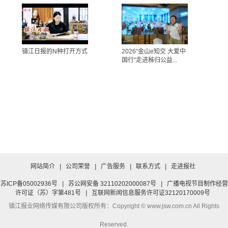
镇江日报的N种打开方式
2026“金山e知交 大爱中
国行”走进秭归公益...
网站简介
|
公司荣誉
|
广告服务
|
联系方式
|
走进报社
苏ICP备05002936号
|
苏公网安备 32110202000087号
|
广播电视节目制作经营
许可证（苏）字第481号
|
互联网新闻信息服务许可证32120170009号
镇江报业网络传媒有限公司
版权所有：Copyright © www.jsw.com.cn All Rights
Reserved.