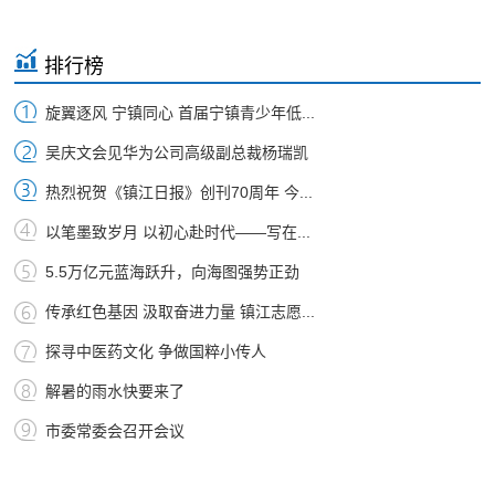
排行榜
旋翼逐风 宁镇同心 首届宁镇青少年低...
吴庆文会见华为公司高级副总裁杨瑞凯
热烈祝贺《镇江日报》创刊70周年 今...
以笔墨致岁月 以初心赴时代——写在...
5.5万亿元蓝海跃升，向海图强势正劲
传承红色基因 汲取奋进力量 镇江志愿...
探寻中医药文化 争做国粹小传人
解暑的雨水快要来了
市委常委会召开会议