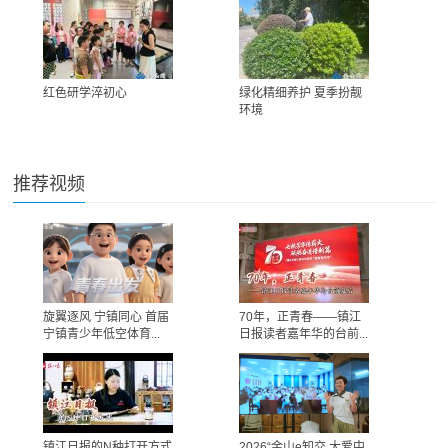
红色研学淬初心
绿化精细养护 夏季扮靓
环境
推荐视频
旋翼逐风 宁镇同心 首届
70年，正青春——镇江
宁镇青少年低空体育...
日报读者嘉年华的台前...
镇江日报的N种打开方式
2026“金山e知交 大爱中