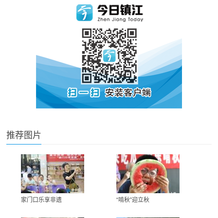
推荐图片
家门口乐享非遗
“啃秋”迎立秋