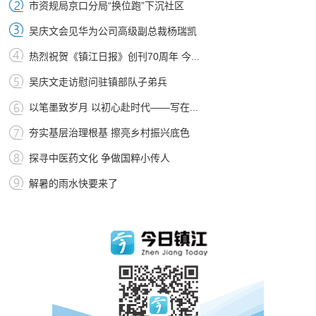
市资规局京口分局“换位跑”下沉社区
吴庆文会见华为公司高级副总裁杨瑞凯
热烈祝贺《镇江日报》创刊70周年 今...
吴庆文走访慰问驻镇部队子弟兵
以笔墨致岁月 以初心赴时代——写在...
夯实基层治理根基 擦亮乡村振兴底色
探寻中医药文化 争做国粹小传人
解暑的雨水快要来了