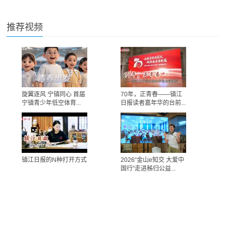
推荐视频
旋翼逐风 宁镇同心 首届
70年，正青春——镇江
宁镇青少年低空体育...
日报读者嘉年华的台前...
镇江日报的N种打开方式
2026“金山e知交 大爱中
国行”走进秭归公益...