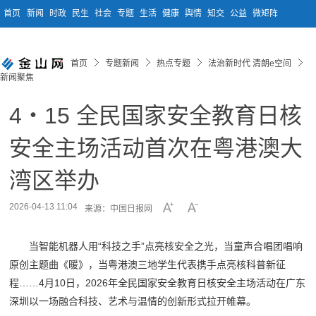
首页
新闻
时政
民生
社会
专题
生活
健康
舆情
知交
公益
微矩阵
首页
专题新闻
热点专题
法治新时代 清朗e空间
新闻聚焦
4・15 全民国家安全教育日核
安全主场活动首次在粤港澳大
湾区举办
2026-04-13 11:04
来源：中国日报网
当智能机器人用“科技之手”点亮核安全之光，当童声合唱团唱响
原创主题曲《暖》，当粤港澳三地学生代表携手点亮核科普新征
程……4月10日，2026年全民国家安全教育日核安全主场活动在广东
深圳以一场融合科技、艺术与温情的创新形式拉开帷幕。