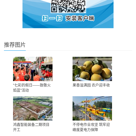
推荐图片
“七彩的假日——致敬火
果香溢满园 农户迎丰收
焰蓝”活动
鸿鑫智能装备二期项目
不停电作业攻坚 筑牢迎
开工
峰度夏电力保障