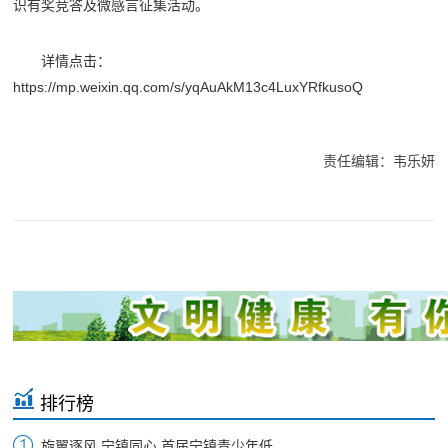
识有奖竞答及微感言征集活动。
详情点击：
https://mp.weixin.qq.com/s/yqAuAkM13c4LuxYRfkusoQ
责任编辑：韦乐妍
排行榜
旋翼逐风 宁镇同心 首届宁镇青少年低...