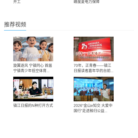
开工
峰度夏电力保障
推荐视频
旋翼逐风 宁镇同心 首届
70年，正青春——镇江
宁镇青少年低空体育...
日报读者嘉年华的台前...
镇江日报的N种打开方式
2026“金山e知交 大爱中
国行”走进秭归公益...