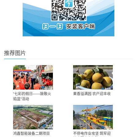
推荐图片
“七彩的假日——致敬火
果香溢满园 农户迎丰收
焰蓝”活动
鸿鑫智能装备二期项目
不停电作业攻坚 筑牢迎