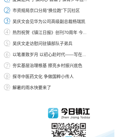
市资规局京口分局“换位跑”下沉社区
吴庆文会见华为公司高级副总裁杨瑞凯
热烈祝贺《镇江日报》创刊70周年 今...
吴庆文走访慰问驻镇部队子弟兵
以笔墨致岁月 以初心赴时代——写在...
夯实基层治理根基 擦亮乡村振兴底色
探寻中医药文化 争做国粹小传人
解暑的雨水快要来了