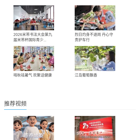
2026米芾书法大会第九
烈日灼身不退岗 丹心守
届米芾杯国际青少...
责护车行
啃秋祛暑气 欢聚话健康
江岛葡萄飘香
推荐视频