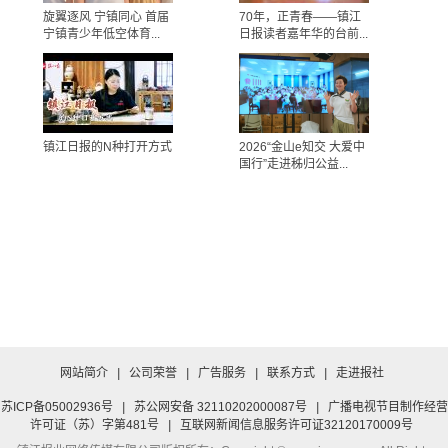
旋翼逐风 宁镇同心 首届
70年，正青春——镇江
宁镇青少年低空体育...
日报读者嘉年华的台前...
镇江日报的N种打开方式
2026“金山e知交 大爱中
国行”走进秭归公益...
网站简介
|
公司荣誉
|
广告服务
|
联系方式
|
走进报社
苏ICP备05002936号
|
苏公网安备 32110202000087号
|
广播电视节目制作经营
许可证（苏）字第481号
|
互联网新闻信息服务许可证32120170009号