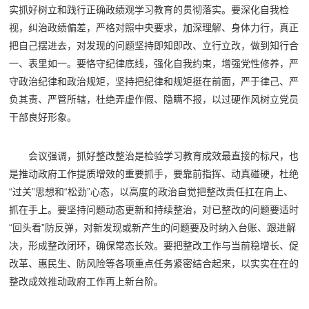
实抓好树立和践行正确政绩观学习教育的贯彻落实。要深化自我检
视，纠治政绩偏差，严格对照中央要求，加深理解、身体力行，真正
把自己摆进去，对发现的问题坚持即知即改、立行立改，做到知行合
一、表里如一。要恪守纪律底线，强化自我约束，增强党性修养，严
守政治纪律和政治规矩，坚持把纪律和规矩挺在前面，严于律己、严
负其责、严管所辖，杜绝弄虚作假、隐瞒不报，以过硬作风树立党员
干部良好形象。
会议强调，抓好整改整治是检验学习教育成效最直接的标尺，也
是推动政府工作提质增效的重要抓手，要靠前指挥、动真碰硬，杜绝
“过关”思想和“松劲”心态，以高度的政治自觉把整改责任扛在肩上、
抓在手上。要坚持问题动态更新和持续整治，对已整改的问题要适时
“回头看”防反弹，对新发现或新产生的问题要及时纳入台账、跟进解
决，形成整改闭环，确保常态长效。要把整改工作与当前稳增长、促
改革、惠民生、防风险等各项重点任务紧密结合起来，以实实在在的
整改成效推动政府工作再上新台阶。