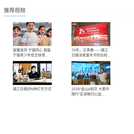
推荐视频
旋翼逐风 宁镇同心 首届
70年，正青春——镇江
宁镇青少年低空体育...
日报读者嘉年华的台前...
镇江日报的N种打开方式
2026“金山e知交 大爱中
国行”走进秭归公益...