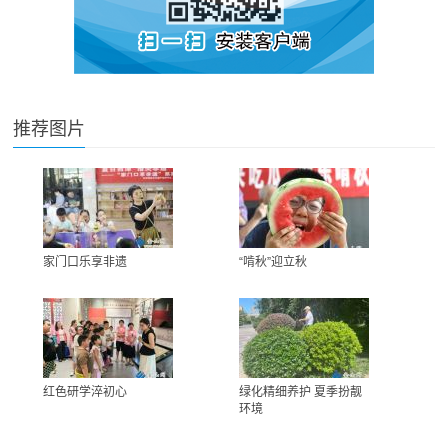
推荐图片
家门口乐享非遗
“啃秋”迎立秋
红色研学淬初心
绿化精细养护 夏季扮靓
环境