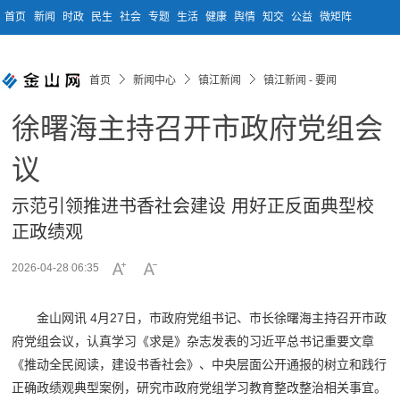
首页
新闻
时政
民生
社会
专题
生活
健康
舆情
知交
公益
微矩阵
首页
新闻中心
镇江新闻
镇江新闻 - 要闻
徐曙海主持召开市政府党组会
议
示范引领推进书香社会建设 用好正反面典型校
正政绩观
2026-04-28 06:35
金山网讯 4月27日，市政府党组书记、市长徐曙海主持召开市政
府党组会议，认真学习《求是》杂志发表的习近平总书记重要文章
《推动全民阅读，建设书香社会》、中央层面公开通报的树立和践行
正确政绩观典型案例，研究市政府党组学习教育整改整治相关事宜。