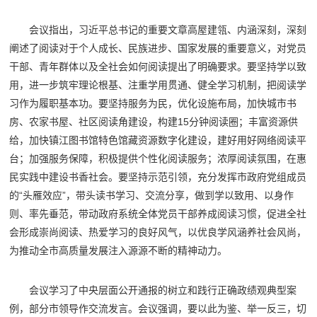
会议指出，习近平总书记的重要文章高屋建瓴、内涵深刻，深刻
阐述了阅读对于个人成长、民族进步、国家发展的重要意义，对党员
干部、青年群体以及全社会如何阅读提出了明确要求。要坚持学以致
用，进一步筑牢理论根基、注重学用贯通、健全学习机制，把阅读学
习作为履职基本功。要坚持服务为民，优化设施布局，加快城市书
房、农家书屋、社区阅读角建设，构建15分钟阅读圈；丰富资源供
给，加快镇江图书馆特色馆藏资源数字化建设，建好用好网络阅读平
台；加强服务保障，积极提供个性化阅读服务；浓厚阅读氛围，在惠
民实践中建设书香社会。要坚持示范引领，充分发挥市政府党组成员
的“头雁效应”，带头读书学习、交流分享，做到学以致用、以身作
则、率先垂范，带动政府系统全体党员干部养成阅读习惯，促进全社
会形成崇尚阅读、热爱学习的良好风气，以优良学风涵养社会风尚，
为推动全市高质量发展注入源源不断的精神动力。
会议学习了中央层面公开通报的树立和践行正确政绩观典型案
例，部分市领导作交流发言。会议强调，要以此为鉴、举一反三，切