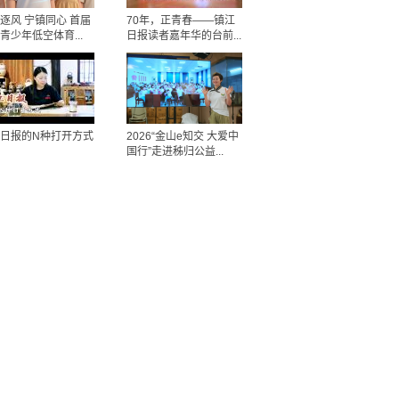
逐风 宁镇同心 首届
70年，正青春——镇江
青少年低空体育...
日报读者嘉年华的台前...
日报的N种打开方式
2026“金山e知交 大爱中
国行”走进秭归公益...