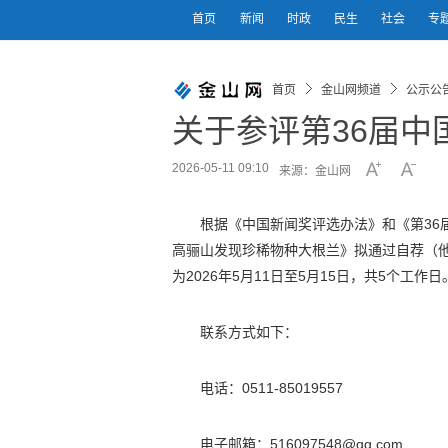
首页
新闻
时政
民生
社会
专
首页
金山网频道
公示公
关于参评第36届
2026-05-11 09:10
来源：金山网
根据《中国新闻奖评选办法》和《第36
高骊山发现珍稀物种大根兰》拟通过自荐（他
为2026年5月11日至5月15日，共5个
联系方式如下：
电话：0511-85019557
电子邮箱：516097548@qq.com