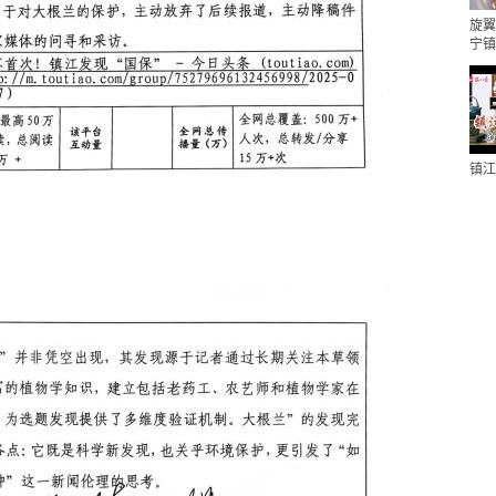
旋翼
宁镇
镇江