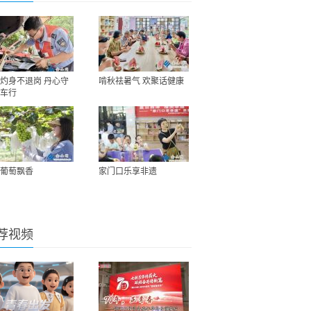
灼身不退岗 丹心守
啃秋祛暑气 欢聚话健康
车行
葡萄飘香
家门口乐享非遗
荐视频