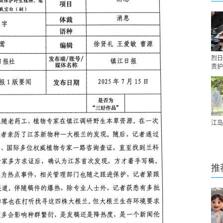
烈日
责护
江岛
推