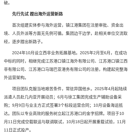
破。
先行先试 蹚出海外运营新路
首次组建实体参与海外运营，镇江港集团在注册审批、资金出
境、人员外派等方面无先例可循。集团边干边学，赴相关单位交流取
经，逐步蹚出新路子。
2024年10月设立西非业务拓展基地。2025年2月至6月，在成功
中标的同时，相继完成江苏港口镇江海外有限公司、江苏港口镇江西
非有限公司、江苏港口马瑞巴亚港务有限公司的注册，构建起完整海
外运营架构。
项目团队克服当地艰苦条件，常驻异国他乡。2025年4月起陆续
派遣人员赴几内亚开展动员；6月与徐工集团完成生产辅助设备采
购；9月9日与业主方正式签署3个标段运营合同；10月设备海运抵
达。团队以专业高效的服务树立起江苏港口的金字招牌。项目于10
月11日完成空载联运与联调联试，10月18日起开展重载试验，11月
11日正式投产。