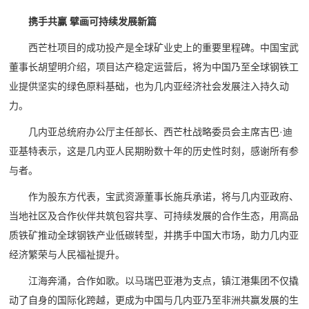
携手共赢 擘画可持续发展新篇
西芒杜项目的成功投产是全球矿业史上的重要里程碑。中国宝武
董事长胡望明介绍，项目达产稳定运营后，将为中国乃至全球钢铁工
业提供坚实的绿色原料基础，也为几内亚经济社会发展注入持久动
力。
几内亚总统府办公厅主任部长、西芒杜战略委员会主席吉巴·迪
亚基特表示，这是几内亚人民期盼数十年的历史性时刻，感谢所有参
与者。
作为股东方代表，宝武资源董事长施兵承诺，将与几内亚政府、
当地社区及合作伙伴共筑包容共享、可持续发展的合作生态，用高品
质铁矿推动全球钢铁产业低碳转型，并携手中国大市场，助力几内亚
经济繁荣与人民福祉提升。
江海奔涌，合作如歌。以马瑞巴亚港为支点，镇江港集团不仅撬
动了自身的国际化跨越，更成为中国与几内亚乃至非洲共赢发展的生