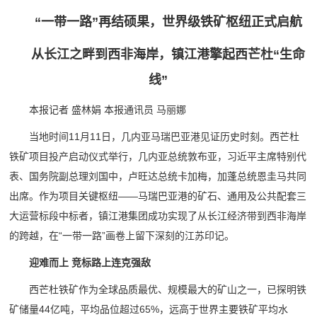
“一带一路”再结硕果，世界级铁矿枢纽正式启航
从长江之畔到西非海岸，镇江港擎起西芒杜“生命
线”
本报记者 盛林娟 本报通讯员 马丽娜
当地时间11月11日，几内亚马瑞巴亚港见证历史时刻。西芒杜
铁矿项目投产启动仪式举行，几内亚总统敦布亚，习近平主席特别代
表、国务院副总理刘国中，卢旺达总统卡加梅，加蓬总统恩圭马共同
出席。作为项目关键枢纽——马瑞巴亚港的矿石、通用及公共配套三
大运营标段中标者，镇江港集团成功实现了从长江经济带到西非海岸
的跨越，在“一带一路”画卷上留下深刻的江苏印记。
迎难而上 竞标路上连克强敌
西芒杜铁矿作为全球品质最优、规模最大的矿山之一，已探明铁
矿储量44亿吨，平均品位超过65%，远高于世界主要铁矿平均水