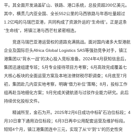
平。其全面开发涵盖矿山、铁路、港口系统，总投资超200亿美元。
其中，横贯几内亚全国、全长552公里的马西铁路与年吞吐量超过
1.2亿吨的马瑞巴亚港，共同构成了资源外运的“生命线”。正是这条
“生命线”，将镇江港与西芒杜紧密相连。
竞逐马瑞巴亚港运营权的道路充满挑战。面对国内诸多大型港航
企业及国际巨头Africa Global Logistics SAS等强劲竞争对手，镇江
港集团以“背水一战”的决心投入竞标准备。2024年4月获知信息后，
集团迅速组建专班；5月专业接待项目方考察；6月高效完成覆盖七
大核心板块的全面运营方案及本地法律财税尽职调查；6月底至7月
初，集团赴几内亚实地考察，明确“借力补位”策略；8月，投标工作
组再赴当地细化方案；9月完成关键航道与过驳作业能力研究。此后
持续优化投标文件。
精诚所至，金石为开。2025年2月6日成功中标矿石泊位标段；4
月10日拿下通用泊位标段；6月3日再中公用配套运营及维护标段。
短短4个月，镇江港集团连中三元，实现了从“0”到“1”的历史性突