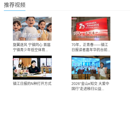
推荐视频
旋翼逐风 宁镇同心 首届
70年，正青春——镇江
宁镇青少年低空体育...
日报读者嘉年华的台前...
镇江日报的N种打开方式
2026“金山e知交 大爱中
国行”走进秭归公益...