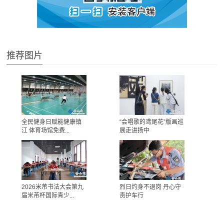
推荐图片
全民健身日赋能健康镇
“会唱歌的鸢尾花”版画巡
江 体育场馆免费...
展走进扬中
2026米芾书法大会第九
烈日灼身不退岗 丹心守
届米芾杯国际青少...
责护车行