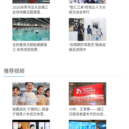
2026米芾书法大会镇江
“智汇江来”校地企人才对
会场闭幕式圆满落...
接洽谈会举行
全民健身日赋能健康镇
“会唱歌的鸢尾花”版画巡
江 体育场馆免费...
展走进扬中
推荐视频
旋翼逐风 宁镇同心 首届
70年，正青春——镇江
宁镇青少年低空体育...
日报读者嘉年华的台前...