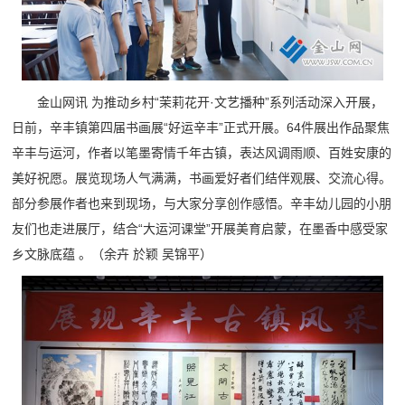
金山网讯 为推动乡村“茉莉花开·文艺播种”系列活动深入开展，
日前，辛丰镇第四届书画展“好运辛丰”正式开展。64件展出作品聚焦
辛丰与运河，作者以笔墨寄情千年古镇，表达风调雨顺、百姓安康的
美好祝愿。展览现场人气满满，书画爱好者们结伴观展、交流心得。
部分参展作者也来到现场，与大家分享创作感悟。辛丰幼儿园的小朋
友们也走进展厅，结合“大运河课堂”开展美育启蒙，在墨香中感受家
乡文脉底蕴 。（余卉 於颖 吴锦平）