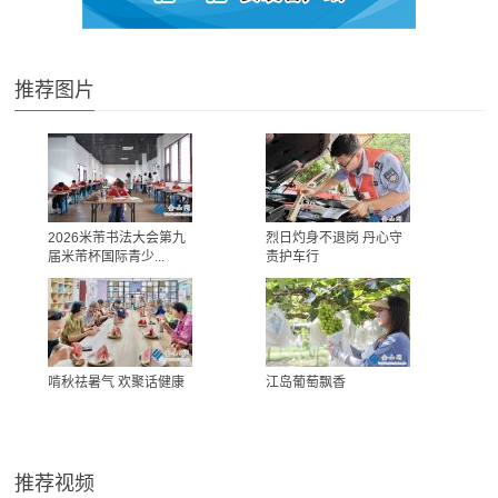
推荐图片
2026米芾书法大会第九
烈日灼身不退岗 丹心守
届米芾杯国际青少...
责护车行
啃秋祛暑气 欢聚话健康
江岛葡萄飘香
推荐视频