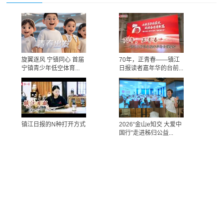
旋翼逐风 宁镇同心 首届
70年，正青春——镇江
宁镇青少年低空体育...
日报读者嘉年华的台前...
镇江日报的N种打开方式
2026“金山e知交 大爱中
国行”走进秭归公益...