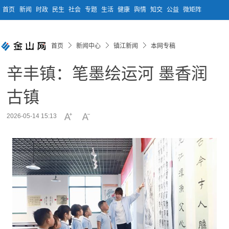
首页
新闻
时政
民生
社会
专题
生活
健康
舆情
知交
公益
微矩阵
首页
新闻中心
镇江新闻
本网专稿
辛丰镇：笔墨绘运河 墨香润
古镇
2026-05-14 15:13