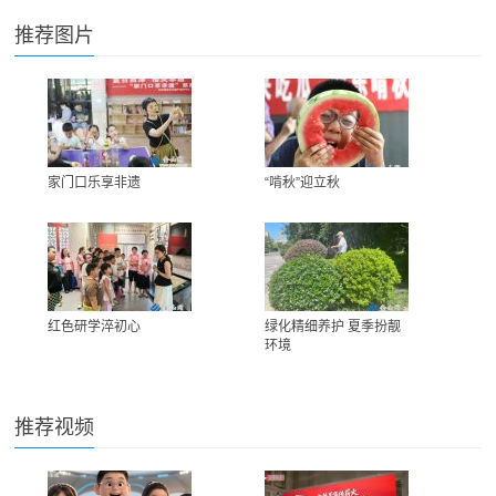
推荐图片
家门口乐享非遗
“啃秋”迎立秋
红色研学淬初心
绿化精细养护 夏季扮靓
环境
推荐视频