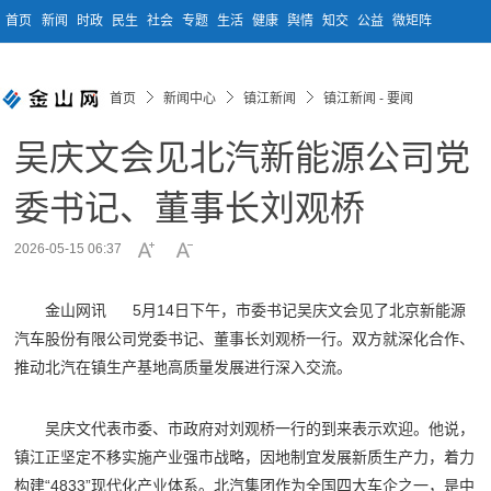
首页
新闻
时政
民生
社会
专题
生活
健康
舆情
知交
公益
微矩阵
首页
新闻中心
镇江新闻
镇江新闻 - 要闻
吴庆文会见北汽新能源公司党
委书记、董事长刘观桥
2026-05-15 06:37
金山网讯 5月14日下午，市委书记吴庆文会见了北京新能源
汽车股份有限公司党委书记、董事长刘观桥一行。双方就深化合作、
推动北汽在镇生产基地高质量发展进行深入交流。
吴庆文代表市委、市政府对刘观桥一行的到来表示欢迎。他说，
镇江正坚定不移实施产业强市战略，因地制宜发展新质生产力，着力
构建“4833”现代化产业体系。北汽集团作为全国四大车企之一，是中