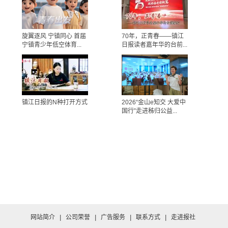
旋翼逐风 宁镇同心 首届
70年，正青春——镇江
宁镇青少年低空体育...
日报读者嘉年华的台前...
镇江日报的N种打开方式
2026“金山e知交 大爱中
国行”走进秭归公益...
网站简介
|
公司荣誉
|
广告服务
|
联系方式
|
走进报社