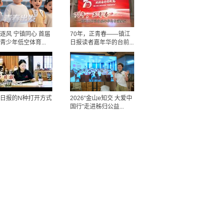
逐风 宁镇同心 首届
70年，正青春——镇江
青少年低空体育...
日报读者嘉年华的台前...
日报的N种打开方式
2026“金山e知交 大爱中
国行”走进秭归公益...