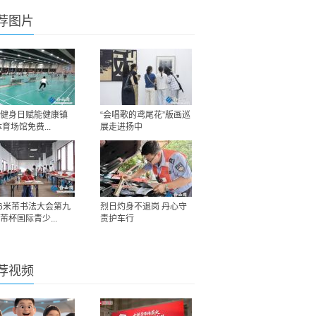
荐图片
健身日赋能健康镇
“会唱歌的鸢尾花”版画巡
体育场馆免费...
展走进扬中
26米芾书法大会第九
烈日灼身不退岗 丹心守
芾杯国际青少...
责护车行
荐视频