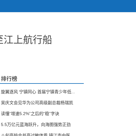
至江上航行船
排行榜
旋翼逐风 宁镇同心 首届宁镇青少年低...
吴庆文会见华为公司高级副总裁杨瑞凯
读懂“增速5.2%”之后的“稳”字诀
5.5万亿元蓝海跃升，向海图强势正劲
八旬高龄合并高过敏体质 镇江市中医...