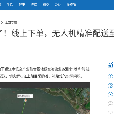
题
生活
健康
舆情
知交
公益
微矩阵
本网专稿
了！线上下单，无人机精准配送
旗下镇江市低空产业融合基地低空物流业务迎来“爆单”时刻，一
机配送，切实解决江上船民采购难、补给难的实际问题。