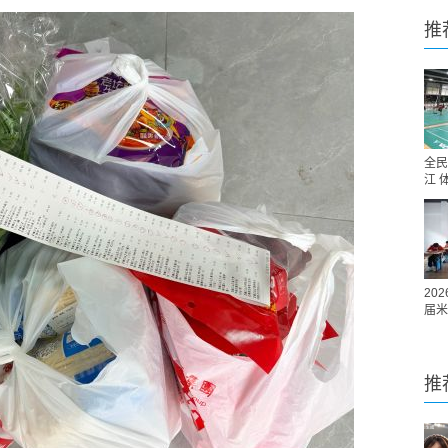
推
全民
江 
20
届米
推