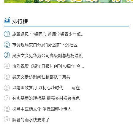
排行榜
旋翼逐风 宁镇同心 首届宁镇青少年低...
市资规局京口分局“换位跑”下沉社区
吴庆文会见华为公司高级副总裁杨瑞凯
热烈祝贺《镇江日报》创刊70周年 今...
吴庆文走访慰问驻镇部队子弟兵
以笔墨致岁月 以初心赴时代——写在...
夯实基层治理根基 擦亮乡村振兴底色
探寻中医药文化 争做国粹小传人
解暑的雨水快要来了