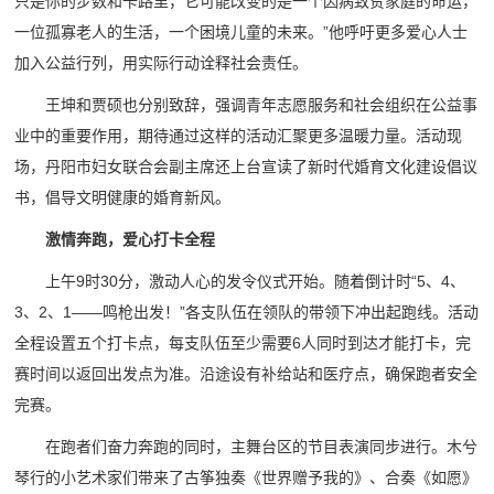
只是你的步数和卡路里，它可能改变的是一个因病致贫家庭的命运，
一位孤寡老人的生活，一个困境儿童的未来。”他呼吁更多爱心人士
加入公益行列，用实际行动诠释社会责任。
王坤和贾硕也分别致辞，强调青年志愿服务和社会组织在公益事
业中的重要作用，期待通过这样的活动汇聚更多温暖力量。活动现
场，丹阳市妇女联合会副主席还上台宣读了新时代婚育文化建设倡议
书，倡导文明健康的婚育新风。
激情奔跑，爱心打卡全程
上午9时30分，激动人心的发令仪式开始。随着倒计时“5、4、
3、2、1——鸣枪出发！”各支队伍在领队的带领下冲出起跑线。活动
全程设置五个打卡点，每支队伍至少需要6人同时到达才能打卡，完
赛时间以返回出发点为准。沿途设有补给站和医疗点，确保跑者安全
完赛。
在跑者们奋力奔跑的同时，主舞台区的节目表演同步进行。木兮
琴行的小艺术家们带来了古筝独奏《世界赠予我的》、合奏《如愿》