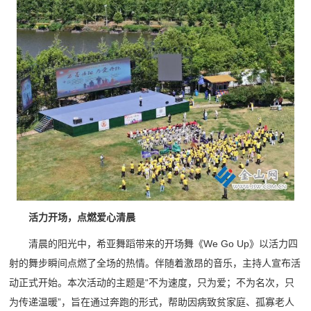
活力开场，点燃爱心清晨
清晨的阳光中，希亚舞蹈带来的开场舞《We Go Up》以活力四
射的舞步瞬间点燃了全场的热情。伴随着激昂的音乐，主持人宣布活
动正式开始。本次活动的主题是“不为速度，只为爱；不为名次，只
为传递温暖”，旨在通过奔跑的形式，帮助因病致贫家庭、孤寡老人