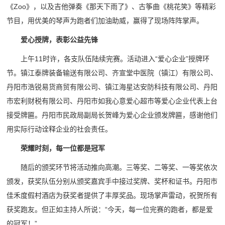
《Zoo》，以及吉他弹奏《那天下雨了》、古筝曲《桃花笑》等精彩
节目，用优美的琴声为跑者们加油助威，赢得了现场阵阵掌声。
爱心授牌，表彰公益先锋
上午11时许，各支队伍陆续完赛。活动进入“爱心企业”授牌环
节。镇江泰牌装备输送有限公司、齐宣堂中医院（镇江）有限公司、
丹阳市浩锐易货商贸有限公司、镇江海星达安防科技有限公司、丹阳
市宏利财税有限公司、丹阳市如我心意爱心超市等爱心企业代表上台
接受牌匾。丹阳市民政局副局长贺峰为爱心企业颁发牌匾，感谢他们
用实际行动诠释企业的社会责任。
荣耀时刻，每一位都是冠军
随后的颁奖环节将活动推向高潮。三等奖、二等奖、一等奖依次
颁发，获奖队伍分别从颁奖嘉宾手中接过奖牌、奖杯和证书。丹阳市
佳禾度假村酒店为获奖者提供了丰厚奖品。现场掌声雷动，祝贺所有
获奖跑友。但正如主持人所说：“今天，每一位完赛的跑者，都是爱
的冠军！”