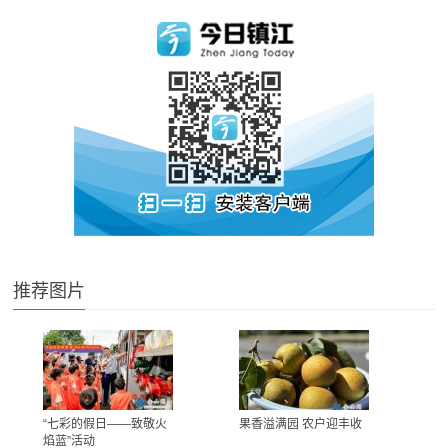
推荐图片
“七彩的假日——致敬火
果香溢满园 农户迎丰收
焰蓝”活动