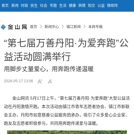
首页
新闻
时政
民生
社会
专题
生活
健康
舆情
知交
公益
微矩阵
首页
新闻中心
镇江新闻
本网专稿
“第七届万善丹阳·为爱奔跑”公
益活动圆满举行
用脚步丈量爱心，用奔跑传递温暖
2026-05-17 13:06
金山网讯 5月17日上午，“第七届万善丹阳·为爱奔跑”大型公益活
动在丹阳激情开跑。本次活动由镇江市青年志愿者协会、镇江市新联
会主办，丹阳市如意慈善公益服务团承办，吸引了众多爱心企业家、
跑友及志愿者积极参与，共同用奔跑传递爱与温暖。