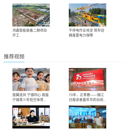
鸿鑫智能装备二期项目
不停电作业攻坚 筑牢迎
开工
峰度夏电力保障
推荐视频
旋翼逐风 宁镇同心 首届
70年，正青春——镇江
宁镇青少年低空体育...
日报读者嘉年华的台前...