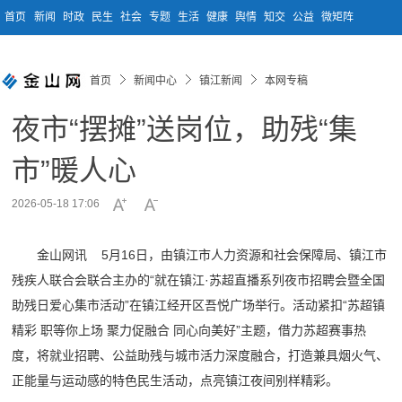
首页
新闻
时政
民生
社会
专题
生活
健康
舆情
知交
公益
微矩阵
首页
新闻中心
镇江新闻
本网专稿
夜市“摆摊”送岗位，助残“集
市”暖人心
2026-05-18 17:06
金山网讯 5月16日，由镇江市人力资源和社会保障局、镇江市
残疾人联合会联合主办的“就在镇江·苏超直播系列夜市招聘会暨全国
助残日爱心集市活动”在镇江经开区吾悦广场举行。活动紧扣“苏超镇
精彩 职等你上场 聚力促融合 同心向美好”主题，借力苏超赛事热
度，将就业招聘、公益助残与城市活力深度融合，打造兼具烟火气、
正能量与运动感的特色民生活动，点亮镇江夜间别样精彩。