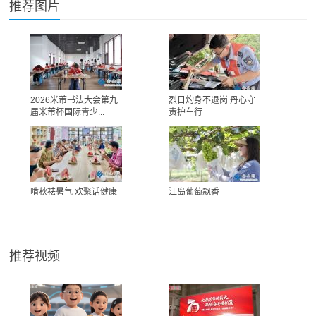
推荐图片
2026米芾书法大会第九
烈日灼身不退岗 丹心守
届米芾杯国际青少...
责护车行
啃秋祛暑气 欢聚话健康
江岛葡萄飘香
推荐视频