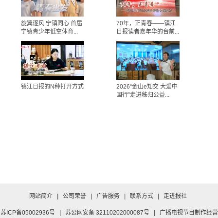
旋翼逐风 宁镇同心 首届
70年，正青春——镇江
宁镇青少年低空体育...
日报读者嘉年华的台前...
镇江日报的N种打开方式
2026“金山e知交 大爱中
国行”走进秭归公益...
网站简介
|
公司荣誉
|
广告服务
|
联系方式
|
走进报社
苏ICP备05002936号
|
苏公网安备 32110202000087号
|
广播电视节目制作经营