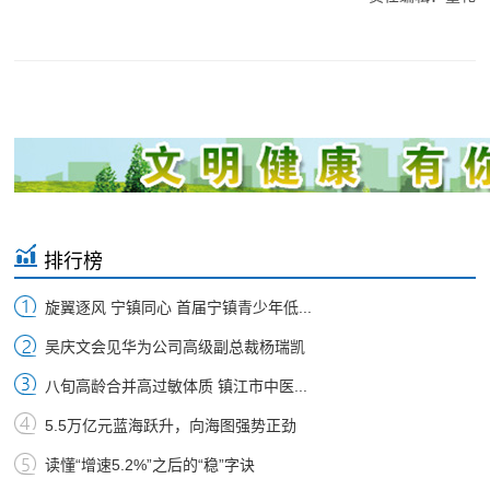
排行榜
旋翼逐风 宁镇同心 首届宁镇青少年低...
吴庆文会见华为公司高级副总裁杨瑞凯
八旬高龄合并高过敏体质 镇江市中医...
5.5万亿元蓝海跃升，向海图强势正劲
读懂“增速5.2%”之后的“稳”字诀