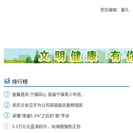
责任编辑：董礼
排行榜
旋翼逐风 宁镇同心 首届宁镇青少年低...
吴庆文会见华为公司高级副总裁杨瑞凯
读懂“增速5.2%”之后的“稳”字诀
5.5万亿元蓝海跃升，向海图强势正劲