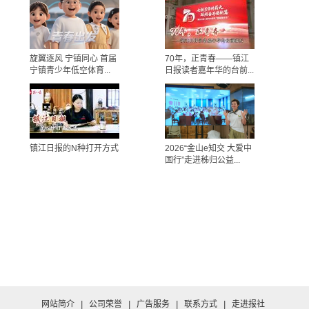
旋翼逐风 宁镇同心 首届
70年，正青春——镇江
宁镇青少年低空体育...
日报读者嘉年华的台前...
镇江日报的N种打开方式
2026“金山e知交 大爱中
国行”走进秭归公益...
网站简介
|
公司荣誉
|
广告服务
|
联系方式
|
走进报社