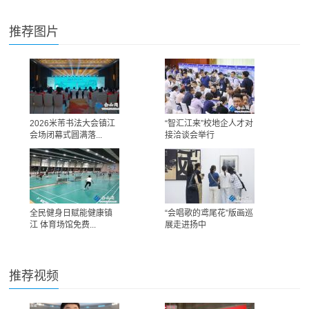
推荐图片
2026米芾书法大会镇江
“智汇江来”校地企人才对
会场闭幕式圆满落...
接洽谈会举行
全民健身日赋能健康镇
“会唱歌的鸢尾花”版画巡
江 体育场馆免费...
展走进扬中
推荐视频