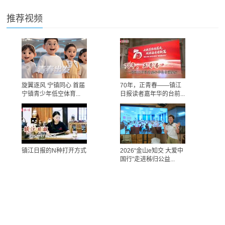
推荐视频
旋翼逐风 宁镇同心 首届
70年，正青春——镇江
宁镇青少年低空体育...
日报读者嘉年华的台前...
镇江日报的N种打开方式
2026“金山e知交 大爱中
国行”走进秭归公益...