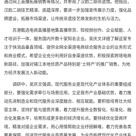
通过网上直播拓展销售等情况，并参观了汉韵二胡非遗馆。他指出，
汉韵二胡技艺精湛、底蕴深厚，要进一步加强宣传展示力度，强化品
牌建设，拓展市场渠道，让传统非遗技艺焕发新的生机与活力。
苏港甄选电商直播基地集直播带货、短视频创作、企业赋能、人
才培训于一体，服务国内外数十家知名企业。吴庆文详细了解这家专
注于快消品垂直领域、提供全网全渠道电商综合服务企业的业务形式
和商业模式，希望企业充分利用好自身渠道优势，积极探索跨境电商
新路径，加强对镇江本地优质产品特别是“土特产”的推广销售，为地
方经济发展注入新动能。
调研中，吴庆文强调，现代服务业是现代化产业体系的重要组成
部分，要强化需求牵引与场景应用，立足我市产业基础优势，着力推
动先进制造业和现代服务业深度融合、相互赋能。要积极培育壮大经
营主体，坚持扩能与提质并重，着力提升服务业数智化、标准化、融
合化发展水平，培育形成更多新的经济增长点。要持续优化营商环
境，精准对接企业需求，用心用情帮助企业纾困解难，着力完善各类
要素保障，促进现代服务业高质量发展，为全市构建现代化产业体系