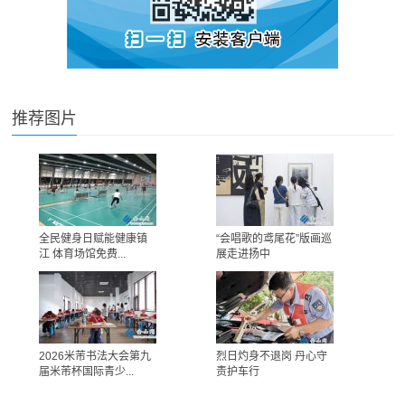
推荐图片
全民健身日赋能健康镇
“会唱歌的鸢尾花”版画巡
江 体育场馆免费...
展走进扬中
2026米芾书法大会第九
烈日灼身不退岗 丹心守
届米芾杯国际青少...
责护车行