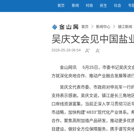
首页
新闻
时政
民生
社会
专
首页
新闻中心
镇江新闻
吴庆文会见中国盐
2026-05-26 06:54
金山网讯 5月25日，市委书记吴庆文
方就深化央地合作、推动产业融合发展等进
吴庆文代表市委、市政府对申兆军一行
支持表示感谢。吴庆文说，镇江是长三角地
口岸线资源富集，当前正深入学习贯彻习近
市战略，加快构建“4833”现代化产业体
合作，聚焦高附加值产品研发，推动更多优
目建设，做好全方位保障服务，携手谱写央