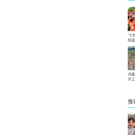
“七
焰蓝
鸿鑫
开工
推