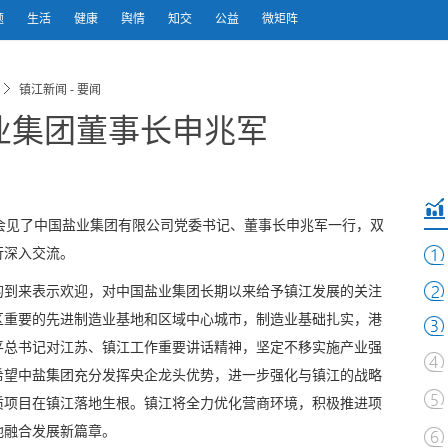
题
生活
健康
舆情
知交
公益
微矩阵
镇江新闻 - 要闻
业集团董事长申兆军
会见了中国盐业集团有限公司党委书记、董事长申兆军一行，双
行深入交流。
的到来表示欢迎，对中国盐业集团长期以来给予镇江发展的关注
区重要的先进制造业基地和区域中心城市，制造业基础扎实，港
平总书记对江苏、镇江工作重要讲话精神，坚定不移实施产业强
系。希望中盐集团充分发挥央企龙头优势，进一步强化与镇江的战略
质项目在镇江落地生根。镇江将全力优化营商环境，积极推进项
地融合发展新篇章。