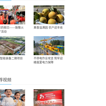
彩的假日——致敬火
果香溢满园 农户迎丰收
”活动
智能装备二期项目
不停电作业攻坚 筑牢迎
峰度夏电力保障
荐视频