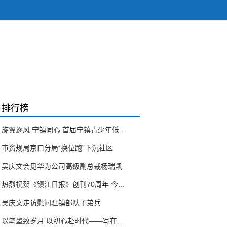
排行榜
旋翼逐风 宁镇同心 首届宁镇青少年低...
市资规局京口分局“换位跑”下沉社区
吴庆文会见华为公司高级副总裁杨瑞凯
热烈祝贺《镇江日报》创刊70周年 今...
吴庆文走访慰问驻镇部队子弟兵
以笔墨致岁月 以初心赴时代——写在...