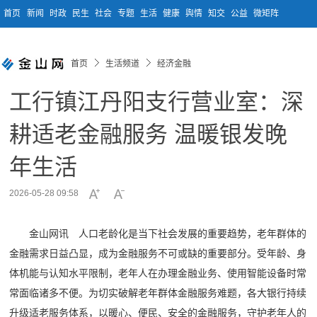
首页
新闻
时政
民生
社会
专题
生活
健康
舆情
知交
公益
微矩阵
首页
生活频道
经济金融
工行镇江丹阳支行营业室：深
耕适老金融服务 温暖银发晚
年生活
2026-05-28 09:58
金山网讯 人口老龄化是当下社会发展的重要趋势，老年群体的
金融需求日益凸显，成为金融服务不可或缺的重要部分。受年龄、身
体机能与认知水平限制，老年人在办理金融业务、使用智能设备时常
常面临诸多不便。为切实破解老年群体金融服务难题，各大银行持续
升级适老服务体系，以暖心、便民、安全的金融服务，守护老年人的