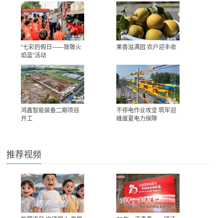
“七彩的假日——致敬火
果香溢满园 农户迎丰收
焰蓝”活动
鸿鑫智能装备二期项目
不停电作业攻坚 筑牢迎
开工
峰度夏电力保障
推荐视频