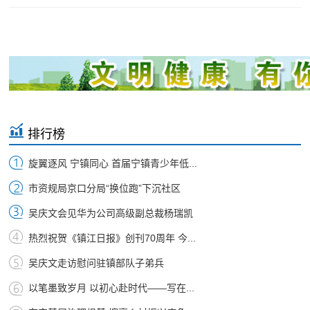
排行榜
旋翼逐风 宁镇同心 首届宁镇青少年低...
市资规局京口分局“换位跑”下沉社区
吴庆文会见华为公司高级副总裁杨瑞凯
热烈祝贺《镇江日报》创刊70周年 今...
吴庆文走访慰问驻镇部队子弟兵
以笔墨致岁月 以初心赴时代——写在...