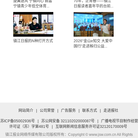
旋翼逐风 宁镇同心 首届
70年，正青春——镇江
宁镇青少年低空体育...
日报读者嘉年华的台前...
镇江日报的N种打开方式
2026“金山e知交 大爱中
国行”走进秭归公益...
网站简介
|
公司荣誉
|
广告服务
|
联系方式
|
走进报社
苏ICP备05002936号
|
苏公网安备 32110202000087号
|
广播电视节目制作经营
许可证（苏）字第481号
|
互联网新闻信息服务许可证32120170009号
镇江报业网络传媒有限公司
版权所有：Copyright © www.jsw.com.cn All Rights