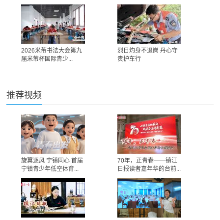
2026米芾书法大会第九
烈日灼身不退岗 丹心守
届米芾杯国际青少...
责护车行
推荐视频
旋翼逐风 宁镇同心 首届
70年，正青春——镇江
宁镇青少年低空体育...
日报读者嘉年华的台前...