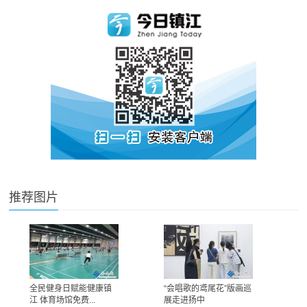
推荐图片
全民健身日赋能健康镇
“会唱歌的鸢尾花”版画巡
江 体育场馆免费...
展走进扬中