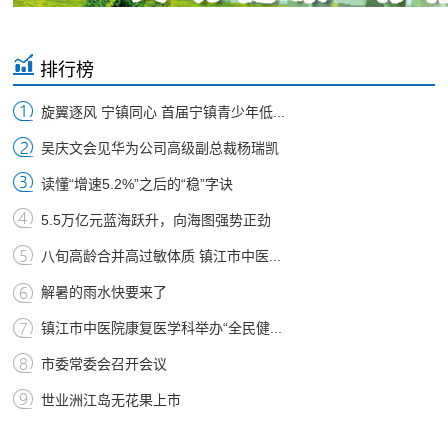
排行榜
旋翼逐风 宁镇同心 首届宁镇青少年低...
吴庆文会见华为公司高级副总裁杨瑞凯
读懂“增速5.2%”之后的“稳”字诀
5.5万亿元蓝海跃升，向海图强势正劲
八旬高龄合并高过敏体质 镇江市中医...
解暑的雨水快要来了
镇江市中医院康复医学科举办“全民健...
市委常委会召开会议
世业洲江岛无花果上市