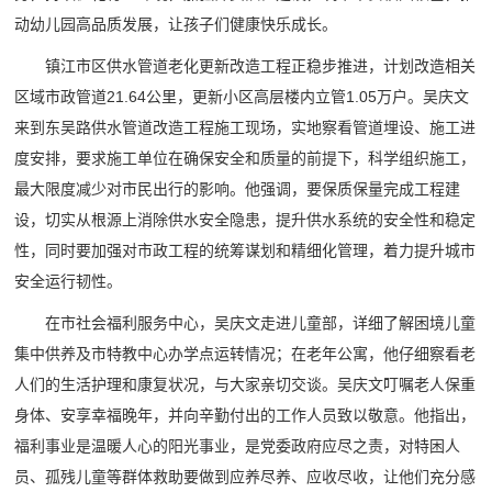
动幼儿园高品质发展，让孩子们健康快乐成长。
镇江市区供水管道老化更新改造工程正稳步推进，计划改造相关
区域市政管道21.64公里，更新小区高层楼内立管1.05万户。吴庆文
来到东吴路供水管道改造工程施工现场，实地察看管道埋设、施工进
度安排，要求施工单位在确保安全和质量的前提下，科学组织施工，
最大限度减少对市民出行的影响。他强调，要保质保量完成工程建
设，切实从根源上消除供水安全隐患，提升供水系统的安全性和稳定
性，同时要加强对市政工程的统筹谋划和精细化管理，着力提升城市
安全运行韧性。
在市社会福利服务中心，吴庆文走进儿童部，详细了解困境儿童
集中供养及市特教中心办学点运转情况；在老年公寓，他仔细察看老
人们的生活护理和康复状况，与大家亲切交谈。吴庆文叮嘱老人保重
身体、安享幸福晚年，并向辛勤付出的工作人员致以敬意。他指出，
福利事业是温暖人心的阳光事业，是党委政府应尽之责，对特困人
员、孤残儿童等群体救助要做到应养尽养、应收尽收，让他们充分感