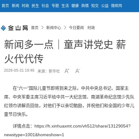
首页
新闻
时政
民生
社会
专题
生活
健康
舆情
知交
公益
微矩阵
首页
新闻中心
今日要闻 时政
新闻多一点｜童声讲党史 薪
火代代传
2026-05-31 19:46
来源：新华社
在“六一”国际儿童节即将到来之际，中共中央总书记、国家主
席、中央军委主席习近平给中共一大纪念馆、南湖革命纪念馆少先队
红领巾讲解员回信，对他们予以亲切勉励，并祝他们和全国的少年儿
童节日快乐。
详情点击：https://h.xinhuaxmt.com/vh512/share/13129054?
newstype=1001&homeshow=1