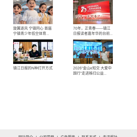
旋翼逐风 宁镇同心 首届
70年，正青春——镇江
宁镇青少年低空体育...
日报读者嘉年华的台前...
镇江日报的N种打开方式
2026“金山e知交 大爱中
国行”走进秭归公益...