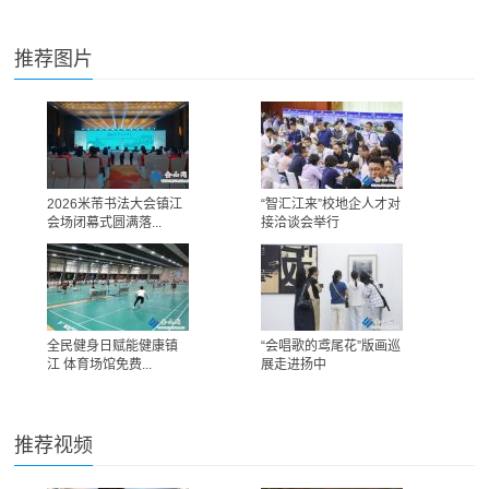
推荐图片
2026米芾书法大会镇江
“智汇江来”校地企人才对
会场闭幕式圆满落...
接洽谈会举行
全民健身日赋能健康镇
“会唱歌的鸢尾花”版画巡
江 体育场馆免费...
展走进扬中
推荐视频