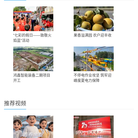
“七彩的假日——致敬火
果香溢满园 农户迎丰收
焰蓝”活动
鸿鑫智能装备二期项目
不停电作业攻坚 筑牢迎
开工
峰度夏电力保障
推荐视频