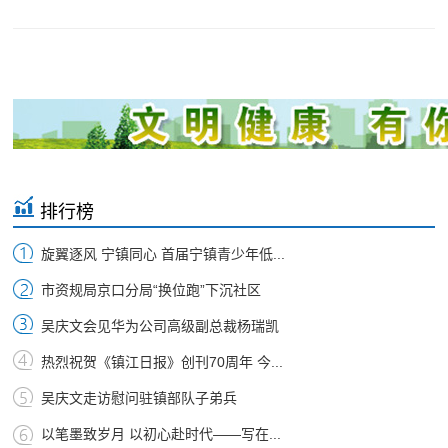
排行榜
旋翼逐风 宁镇同心 首届宁镇青少年低...
市资规局京口分局“换位跑”下沉社区
吴庆文会见华为公司高级副总裁杨瑞凯
热烈祝贺《镇江日报》创刊70周年 今...
吴庆文走访慰问驻镇部队子弟兵
以笔墨致岁月 以初心赴时代——写在...