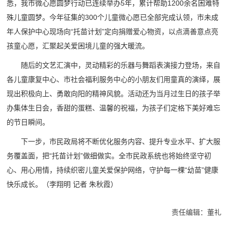
悉，我市微心愿圆梦行动已连续举办5年，累计帮助1200余名困难特
殊儿童圆梦。今年征集的300个儿童微心愿已全部完成认领，市未成
年人保护中心现场向“托苗计划”定向捐赠爱心物资，以点滴善意点亮
孩童心愿，汇聚起关爱困境儿童的强大暖流。
随后的文艺汇演中，灵动精彩的乐器与舞蹈表演接力登场，来自
各儿童康复中心、市社会福利服务中心的小朋友们用童真的演绎，展
现出积极向上、勇敢向阳的精神风貌。活动还为当月过生日的孩子举
办集体生日会，香甜的蛋糕、温馨的祝福，为孩子们定格下美好难忘
的节日瞬间。
下一步，市民政局将不断优化服务内容、提升专业水平、扩大服
务覆盖面，把“托苗计划”做细做实。全市民政系统也将始终坚守初
心、用心用情，持续织密儿童关爱保护网络，守护每一棵“幼苗”健康
快乐成长。
（李翔明 记者 朱秋霞）
责任编辑：董礼