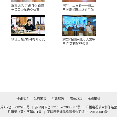
旋翼逐风 宁镇同心 首届
70年，正青春——镇江
宁镇青少年低空体育...
日报读者嘉年华的台前...
镇江日报的N种打开方式
2026“金山e知交 大爱中
国行”走进秭归公益...
网站简介
|
公司荣誉
|
广告服务
|
联系方式
|
走进报社
苏ICP备05002936号
|
苏公网安备 32110202000087号
|
广播电视节目制作经营
许可证（苏）字第481号
|
互联网新闻信息服务许可证32120170009号