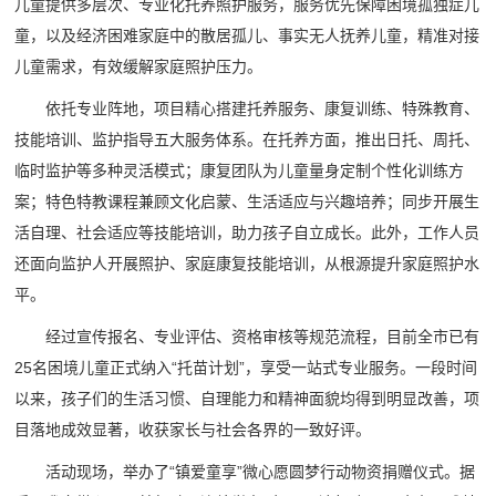
儿童提供多层次、专业化托养照护服务，服务优先保障困境孤独症儿
童，以及经济困难家庭中的散居孤儿、事实无人抚养儿童，精准对接
儿童需求，有效缓解家庭照护压力。
依托专业阵地，项目精心搭建托养服务、康复训练、特殊教育、
技能培训、监护指导五大服务体系。在托养方面，推出日托、周托、
临时监护等多种灵活模式；康复团队为儿童量身定制个性化训练方
案；特色特教课程兼顾文化启蒙、生活适应与兴趣培养；同步开展生
活自理、社会适应等技能培训，助力孩子自立成长。此外，工作人员
还面向监护人开展照护、家庭康复技能培训，从根源提升家庭照护水
平。
经过宣传报名、专业评估、资格审核等规范流程，目前全市已有
25名困境儿童正式纳入“托苗计划”，享受一站式专业服务。一段时间
以来，孩子们的生活习惯、自理能力和精神面貌均得到明显改善，项
目落地成效显著，收获家长与社会各界的一致好评。
活动现场，举办了“镇爱童享”微心愿圆梦行动物资捐赠仪式。据