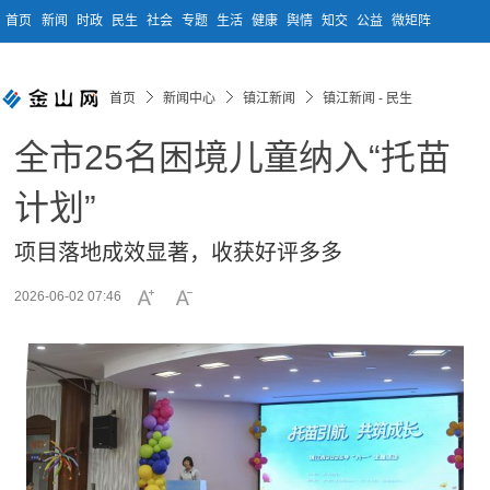
首页
新闻
时政
民生
社会
专题
生活
健康
舆情
知交
公益
微矩阵
首页
新闻中心
镇江新闻
镇江新闻 - 民生
全市25名困境儿童纳入“托苗
计划”
项目落地成效显著，收获好评多多
2026-06-02 07:46