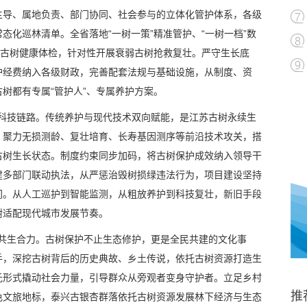
主导、属地负责、部门协同、社会参与的立体化管护体系，各级
态化巡林清单。全省落地“一树一策”精准管护、“一树一档”数
展古树健康体检，针对性开展衰弱古树抢救复壮。严守生长底
护经费纳入各级财政，完善配套法规与基础设施，从制度、资
树都有专属“管护人”、专属养护方案。
”的科技链路。传统养护与现代技术双向赋能，是江苏古树永续生
，聚力无损测龄、复壮培育、长寿基因测序等前沿技术攻关，搭
古树生长状态。制度约束同步加码，将古树保护成效纳入领导干
建多部门联动执法，从严惩治毁树损绿违法行为，项目建设坚持
间。从人工巡护到智能监测，从粗放养护到科技复壮，新旧手段
树适配现代城市发展节奏。
”的共生合力。古树保护不止生态修护，更是全民共建的文化事
手，深挖古树背后的历史典故、乡土传说，依托古树资源打造生
元形式撬动社会力量，引导群众从旁观者变身守护者。立足乡村
推
色文旅地标，泰兴古银杏群落依托古树资源发展林下经济与生态