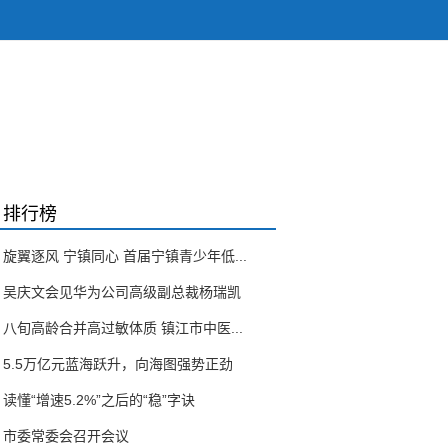
排行榜
旋翼逐风 宁镇同心 首届宁镇青少年低...
吴庆文会见华为公司高级副总裁杨瑞凯
八旬高龄合并高过敏体质 镇江市中医...
5.5万亿元蓝海跃升，向海图强势正劲
读懂“增速5.2%”之后的“稳”字诀
市委常委会召开会议