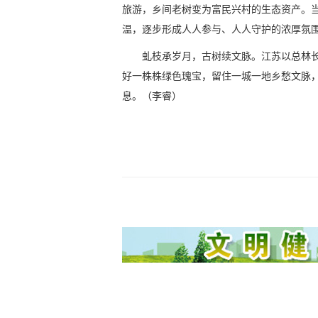
旅游，乡间老树变为富民兴村的生态资产。
温，逐步形成人人参与、人人守护的浓厚氛
虬枝承岁月，古树续文脉。江苏以总林
好一株株绿色瑰宝，留住一城一地乡愁文脉
息。（李睿）