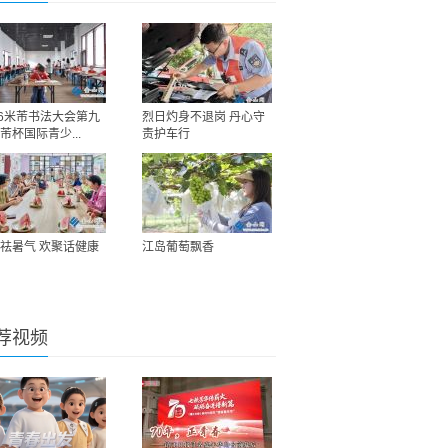
26米芾书法大会第九
烈日灼身不退岗 丹心守
芾杯国际青少...
责护车行
祛暑气 欢聚话健康
江岛葡萄飘香
荐视频