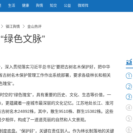
题
生活
健康
舆情
知交
公益
微矩阵
镇江舆情
金山热评
“绿色文脉”
长令，深入贯彻落实习近平总书记“要把古树名木保护好，把中华
全省古树名木保护管理工作作出系统部署，要求各级林长和相关
色瑰宝”。
越时空的“绿色瑰宝”，具有重要的历史、文化、生态等价值，一
脉，更蕴藏着一座城市最深层的文化记忆。江苏地处长江、淮河
名木24892株，其中，散生9510株、群生15382株。这些
朝夕相伴，构成了一道道亮丽的自然和人文景观。
的制度底盘。“保护好”，关键在责任到人。作为林长制落地的关键