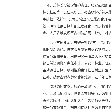
一环，总林长令锚定管护责任，搭建起政府
林长扛起第一责任人职责，把古树保护纳入常
字建档，依托“一长两员”巡查队伍常态化开
线，明令杜绝古树基部过度硬化，同步将管
金、人员多维度织密古树防护网，让每一株古
活化古树资源，关键在打通“古”与“新
长的创新路径。总林长令聚焦古树管护痛点
建智慧监测平台，用数字化手段全天候守护
部自然资源资产离任审计，公安、林业、住
主动避让古树，以刚性约束守住古树生存空
互补，破解古树老龄化管护难题，让千年古
赓续绿色文脉，核心在凝聚“人”与“绿
业。江苏以植树节、世界森林日等节点为抓
态科普阵地。借助认捐认养、义务植树等多
振兴与文旅融合，把古树群落打造为乡村特