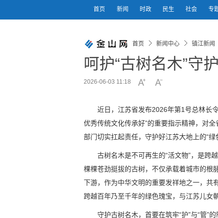
首页
新闻
时政
民生
社会
专
首页
新闻中心
镇江新闻
呵护“古树名木”守护
2026-06-03 11:18
近日，江苏省发布2026年第1号总林
优秀传统文化传承好”的重要指示精神，对
部门切实扛起责任，守护好江苏大地上的“绿
古树名木是不可再生的“活文物”，是跨
棵棵苍劲挺拔的古树，不仅承载着城市的根
下游，作为中华文明的重要发祥地之一，共有古树
跨越百年乃至千年的绿色瑰宝，与江苏儿女
守护古树名木，首要在筑牢“护”与“管”