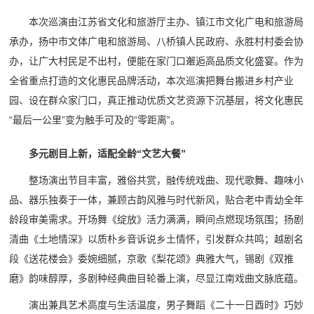
本次巡演由江苏省文化和旅游厅主办、镇江市文化广电和旅游局
承办，扬中市文体广电和旅游局、八桥镇人民政府、永胜村村委会协
办，让广大村民足不出村，便能在家门口邂逅高品质文化盛宴。作为
全省重点打造的文化惠民品牌活动，本次巡演把舞台搬进乡村产业
园、设在群众家门口，真正推动优质文艺资源下沉基层，将文化惠民
“最后一公里”变为触手可及的“零距离”。
多元剧目上新，适配全龄“文艺大餐”
整场演出节目丰富，雅俗共赏，融传统戏曲、现代歌舞、趣味小
品、器乐独奏于一体，兼顾古韵风雅与时代新风，贴合老中青幼全年
龄段审美需求。开场舞《绽放》活力满满，瞬间点燃现场氛围；扬剧
清曲《土地情深》以质朴乡音诉说乡土情怀，引发群众共鸣；越剧名
段《送花楼会》委婉细腻，京歌《梨花颂》典雅大气，锡剧《双推
磨》韵味醇厚，多剧种经典曲目轮番上演，尽显江南戏曲文脉底蕴。
演出兼具艺术高度与生活温度，男子舞蹈《二十一日酉时》巧妙