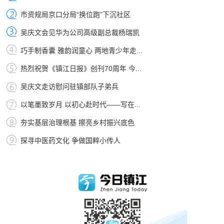
市资规局京口分局“换位跑”下沉社区
吴庆文会见华为公司高级副总裁杨瑞凯
巧手制香囊 雅韵润童心 两地青少年走...
热烈祝贺《镇江日报》创刊70周年 今...
吴庆文走访慰问驻镇部队子弟兵
以笔墨致岁月 以初心赴时代——写在...
夯实基层治理根基 擦亮乡村振兴底色
探寻中医药文化 争做国粹小传人