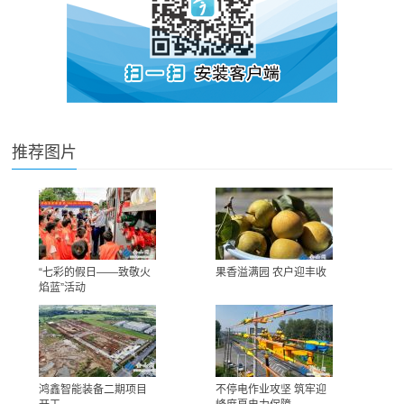
推荐图片
“七彩的假日——致敬火
果香溢满园 农户迎丰收
焰蓝”活动
鸿鑫智能装备二期项目
不停电作业攻坚 筑牢迎