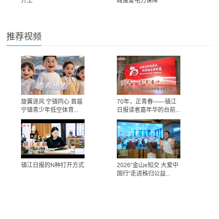
开工
峰度夏电力保障
推荐视频
旋翼逐风 宁镇同心 首届
70年，正青春——镇江
宁镇青少年低空体育...
日报读者嘉年华的台前...
镇江日报的N种打开方式
2026“金山e知交 大爱中
国行”走进秭归公益...