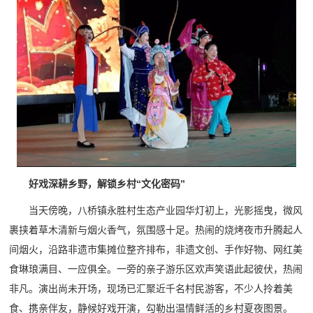
好戏深耕乡野，解锁乡村“文化密码”
当天傍晚，八桥镇永胜村生态产业园华灯初上，光影摇曳，微风
裹挟着草木清新与烟火香气，氛围感十足。热闹的烧烤夜市升腾起人
间烟火，沿路非遗市集摊位整齐排布，非遗文创、手作好物、网红美
食琳琅满目、一应俱全。一旁的亲子游乐区欢声笑语此起彼伏，热闹
非凡。演出尚未开场，现场已汇聚近千名村民游客，不少人拎着美
食、携亲伴友，静候好戏开演，勾勒出温情鲜活的乡村夏夜图景。