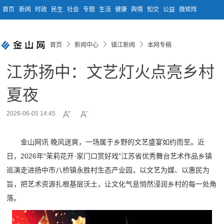
首页
新闻
时政
民生
社会
专题
生活
健康
舆情
知交
公益
微矩阵
首页
新闻中心
镇江新闻
本网专稿
江苏扬中：文艺灯火点亮乡村
夏夜
2026-06-05 14:45
金山网讯 晚风送爽，一场属于乡野的文艺盛宴如约而至。近
日，2026年“茉莉花开·家门口赏好戏”江苏省优秀舞台艺术作品乡镇
巡演走进扬中市八桥镇永胜村生态产业园，以文艺为媒、以惠民为
旨，把艺术资源扎根基层沃土，让文化气息悄然浸润乡村的每一处角
落。