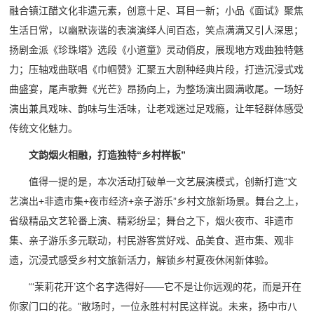
融合镇江醋文化非遗元素，创意十足、耳目一新；小品《面试》聚焦
生活日常，以幽默诙谐的表演演绎人间百态，笑点满满又引人深思；
扬剧金派《珍珠塔》选段《小道童》灵动俏皮，展现地方戏曲独特魅
力；压轴戏曲联唱《巾帼赞》汇聚五大剧种经典片段，打造沉浸式戏
曲盛宴，尾声歌舞《光芒》昂扬向上，为整场演出圆满收尾。一场好
演出兼具戏味、韵味与生活味，让老戏迷过足戏瘾，让年轻群体感受
传统文化魅力。
文韵烟火相融，打造独特“乡村样板”
值得一提的是，本次活动打破单一文艺展演模式，创新打造“文
艺演出+非遗市集+夜市经济+亲子游乐”乡村文旅新场景。舞台之上，
省级精品文艺轮番上演、精彩纷呈；舞台之下，烟火夜市、非遗市
集、亲子游乐多元联动，村民游客赏好戏、品美食、逛市集、观非
遗，沉浸式感受乡村文旅新活力，解锁乡村夏夜休闲新体验。
“‘茉莉花开’这个名字选得好——它不是让你远观的花，而是开在
你家门口的花。”散场时，一位永胜村村民这样说。未来，扬中市八