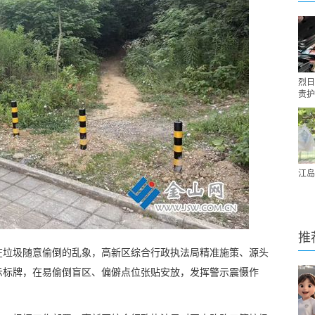
烈日
责护
江岛
推
在垃圾随意偷倒的乱象，高新区综合行政执法局精准施策、源头
示标牌，在易偷倒盲区、偏僻点位张贴安放，发挥警示震慑作