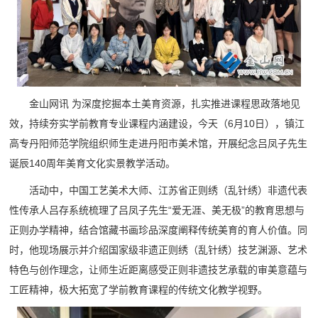
金山网讯 为深度挖掘本土美育资源，扎实推进课程思政落地见
效，持续夯实学前教育专业课程内涵建设，今天（6月10日），镇江
高专丹阳师范学院组织师生走进丹阳市美术馆，开展纪念吕凤子先生
诞辰140周年美育文化实景教学活动。
活动中，
中国工艺美术大师、江苏省正则绣（乱针绣）非遗代表
性传承人吕存
系统梳理了吕凤子先生“爱无涯、美无极”的教育思想与
正则办学精神，结合馆藏书画珍品深度阐释传统美育的育人价值。同
时，他现场展示并介绍国家级非遗正则绣（乱针绣）技艺渊源、艺术
特色与创作理念，让师生近距离感受正则非遗技艺承载的审美意蕴与
工匠精神，极大拓宽了学前教育课程的传统文化教学视野。