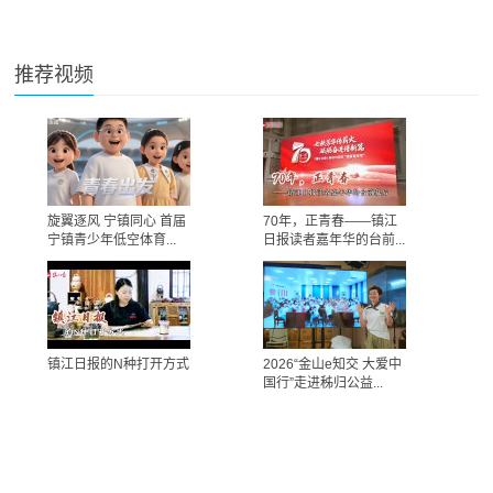
推荐视频
旋翼逐风 宁镇同心 首届
70年，正青春——镇江
宁镇青少年低空体育...
日报读者嘉年华的台前...
镇江日报的N种打开方式
2026“金山e知交 大爱中
国行”走进秭归公益...