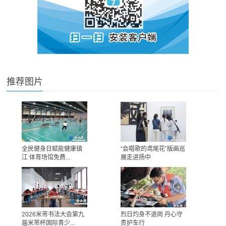
推荐图片
全民健身日赋能健康镇
“会唱歌的鸢尾花”版画巡
江 体育场馆免费...
展走进扬中
2026米芾书法大会第九
烈日灼身不退岗 丹心守
届米芾杯国际青少...
责护车行