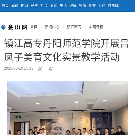
首页
新闻
时政
民生
社会
专题
生活
健康
舆情
知交
公益
微矩阵
首页
新闻中心
镇江新闻
本网专稿
镇江高专丹阳师范学院开展吕
凤子美育文化实景教学活动
2026-06-10 15:23