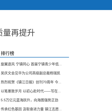
质量再提升
排行榜
旋翼逐风 宁镇同心 首届宁镇青少年低...
吴庆文会见华为公司高级副总裁杨瑞凯
热烈祝贺《镇江日报》创刊70周年 今...
以笔墨致岁月 以初心赴时代——写在...
5.5万亿元蓝海跃升，向海图强势正劲
传承红色基因 汲取奋进力量 镇江志愿...