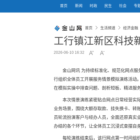
首页
新闻
时政
民生
社会
专
首页
生活频道
经济金融
工行镇江新区科技
2026-06-10 16:32
金山网讯 为持续标准化、规范化网点服
行组织全体员工开展服务情景模拟演练活动。
在模拟实操中排查问题、剖析短板、精进服
本次情景演练紧密贴合网点日常经营实
业务场景，围绕大额存取款、挂失换卡、转
员轮流扮演客户与经办人员，全面还原真实
办结的各个环节，让全体员工沉浸式查摆自
每轮演练结束后，该行网点第一时间组