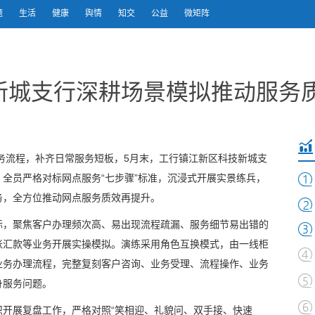
题
生活
健康
舆情
知交
公益
微矩阵
新城支行深耕场景模拟推动服务
务流程，补齐日常服务短板，5月末，工行镇江新区科技新城支
全员严格对标网点服务“七步骤”标准，沉浸式开展实景练兵，
务，全方位推动网点服务质效再提升。
际，聚焦客户办理频次高、易出现流程疏漏、服务细节易出错的
账汇款等业务开展实操模拟。演练采用角色互换模式，由一线柜
业务办理流程，完整复刻客户咨询、业务受理、流程操作、业务
身服务问题。
织开展复盘工作，严格对照“笑相迎、礼貌问、双手接、快速