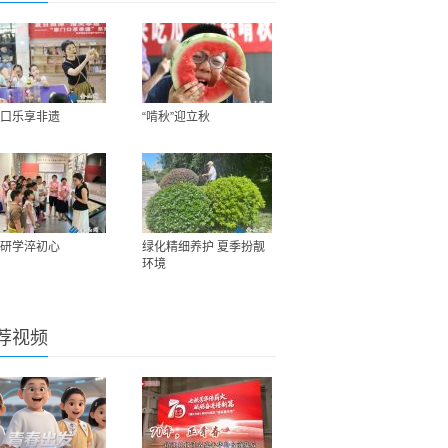
口乐享非遗
“啃秋”迎立秋
研学淬初心
绿化精细养护 夏季扮靓
环境
荐视频