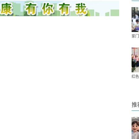
家门
红色
推