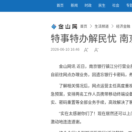
首页
新闻
时政
民生
社会
专
首页
生活频道
经济金融
特事特办解民忧 
2026-06-10 16:46
金山网讯 近日，南京银行镇江分行营业
自前往网点办理业务，因遗忘银行卡密码，
了解相关情况后，网点运营主任高度重视
急预案，安排两名工作人员携带移动终端设
实、密码重置等全部业务手续，高效解决了
“实在太感谢你们了！现在居然还可以上
激动地连连道谢。