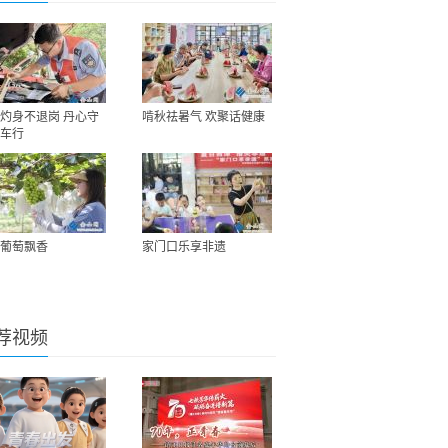
灼身不退岗 丹心守
啃秋祛暑气 欢聚话健康
车行
葡萄飘香
家门口乐享非遗
荐视频