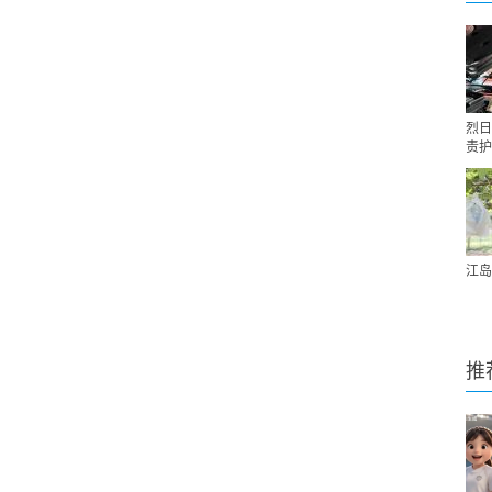
烈日
责护
江岛
推