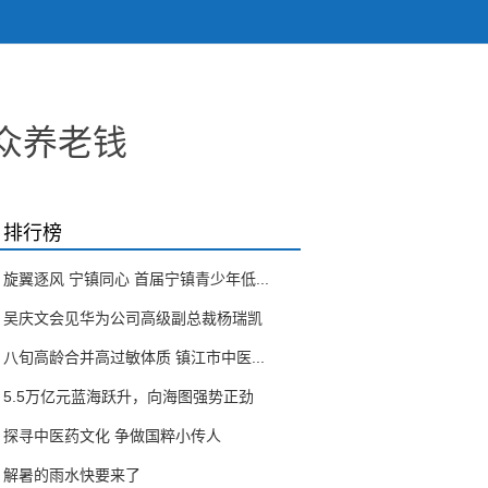
众养老钱
排行榜
旋翼逐风 宁镇同心 首届宁镇青少年低...
吴庆文会见华为公司高级副总裁杨瑞凯
八旬高龄合并高过敏体质 镇江市中医...
5.5万亿元蓝海跃升，向海图强势正劲
探寻中医药文化 争做国粹小传人
解暑的雨水快要来了