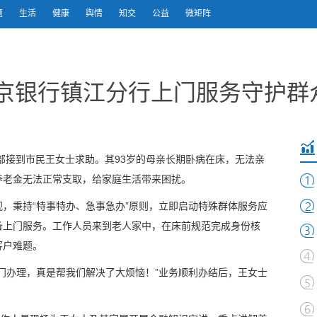
题
生活
健康
舆情
知交
公益
微矩阵
南京银行镇江分行上门服务守护群
部接到市民王女士求助。其93岁的母亲长期卧病在床，无法亲
养老金无法正常支取，给家庭生活带来困扰。
，秉持“特事特办、急事急办”原则，立即启动特殊群体服务应
备上门服务。工作人员来到老人家中，在床前规范完成身份核
客户难题。
门办理，真是帮我们解决了大烦恼！”业务顺利办结后，王女士